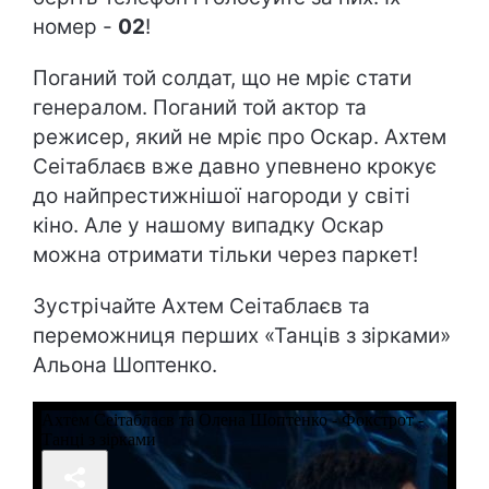
номер -
02
!
Поганий той солдат, що не мріє стати
генералом. Поганий той актор та
режисер, який не мріє про Оскар. Ахтем
Сеітаблаєв вже давно упевнено крокує
до найпрестижнішої нагороди у світі
кіно. Але у нашому випадку Оскар
можна отримати тільки через паркет!
Зустрічайте Ахтем Сеітаблаєв та
переможниця перших «Танців з зірками»
Альона Шоптенко.