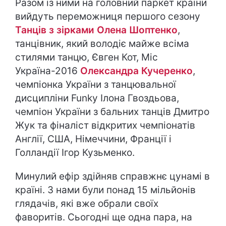
Разом із ними на головний паркет країни
вийдуть переможниця першого сезону
Танців з зірками
Олена Шоптенко
,
танцівник, який володіє майже всіма
стилями танцю, Євген Кот, Міс
Україна-2016
Олександра Кучеренко
,
чемпіонка України з танцювальної
дисципліни Funky Ілона Гвоздьова,
чемпіон України з бальних танців Дмитро
Жук та фіналіст відкритих чемпіонатів
Англії, США, Німеччини, Франції і
Голландії Ігор Кузьменко.
Минулий ефір здійняв справжнє цунамі в
країні. З нами були понад 15 мільйонів
глядачів, які вже обрали своїх
фаворитів. Сьогодні ще одна пара, на