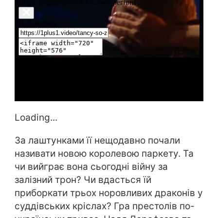
Loading...
За лаштунками її нещодавно почали
називати новою королевою паркету. Та
чи вийграє вона сьогодні війну за
залізний трон? Чи вдасться їй
приборкати трьох норовливих драконів у
суддівських кріслах? Гра престолів по-