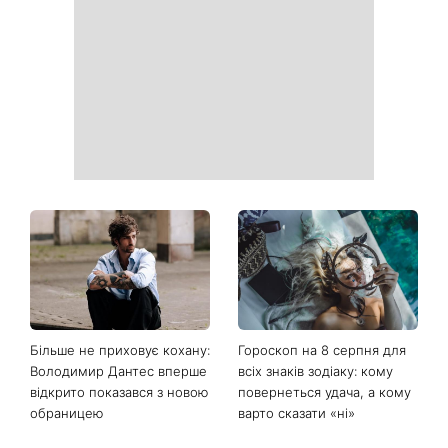
Ваші дані можуть бути на
Софія Ротару нарешті
чеку: Укрпошта почала
показалася публіці: як зараз
друкувати персональну
виглядає легендарна 79-
інформацію в
річна співачка
розрахункових квитанціях
Коли немає кондиціонера:
Погода різко зміниться на
3 прості способи
вихідних: у яких областях
охолодити квартиру в
України вдарять зливи з
спеку
градом