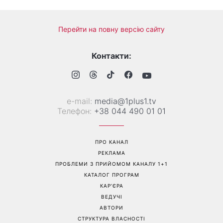
Більше не приховує кохану:
Гороскоп на 8 серпня для
Володимир Дантес вперше
всіх знаків зодіаку: кому
відкрито показався з новою
повернеться удача, а кому
обраницею
варто сказати «ні»