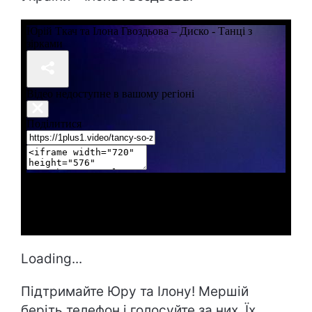
Loading...
Підтримайте Юру та Ілону! Мершій
беріть телефон і голосуйте за них. Їх