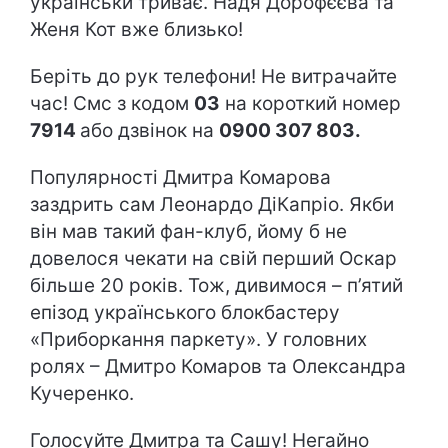
українськи триває. Надя Дорофєєва та
Женя Кот вже близько!
Беріть до рук телефони! Не витрачайте
час! Смс з кодом
03
на короткий номер
7914
або дзвінок на
0900 307 803.
Популярності Дмитра Комарова
заздрить сам Леонардо ДіКапріо. Якби
він мав такий фан-клуб, йому б не
довелося чекати на свій перший Оскар
більше 20 років. Тож, дивимося – п’ятий
епізод українського блокбастеру
«Приборкання паркету». У головних
ролях – Дмитро Комаров та Олександра
Кучеренко.
Голосуйте Дмитра та Сашу! Негайно