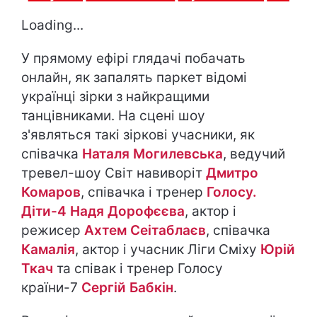
Loading...
У прямому ефірі глядачі побачать
онлайн, як запалять паркет відомі
українці зірки з найкращими
танцівниками. На сцені шоу
з'являться такі зіркові учасники, як
співачка
Наталя Могилевська
, ведучий
тревел-шоу Світ навиворіт
Дмитро
Комаров
, співачка і тренер
Голосу.
Діти-4
Надя Дорофєєва
, актор і
режисер
Ахтем Сеітаблаєв
, співачка
Камалія
, актор і учасник Ліги Сміху
Юрій
Ткач
та співак і тренер Голосу
країни-7
Сергій Бабкін
.