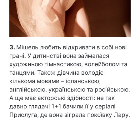
3.
Мішель любить відкривати в собі нові
грані. У дитинстві вона займалася
художньою гімнастикою, волейболом та
танцями. Також дівчина володіє
кількома мовами – іспанською,
англійською, українською та російською.
А ще має акторські здібності: не так
давно глядачі 1+1 бачили її у серіалі
Прислуга, де вона зіграла покоївку Лару.