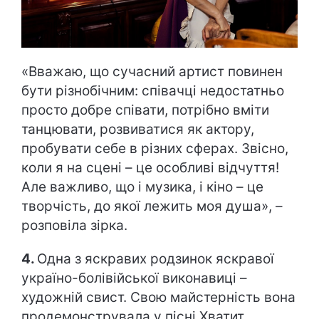
«Вважаю, що сучасний артист повинен
бути різнобічним: співачці недостатньо
просто добре співати, потрібно вміти
танцювати, розвиватися як актору,
пробувати себе в різних сферах. Звісно,
коли я на сцені – це особливі відчуття!
Але важливо, що і музика, і кіно – це
творчість, до якої лежить моя душа», –
розповіла зірка.
4.
Одна з яскравих родзинок яскравої
україно-болівійської виконавиці –
художній свист. Свою майстерність вона
продемонструвала у пісні Хватит