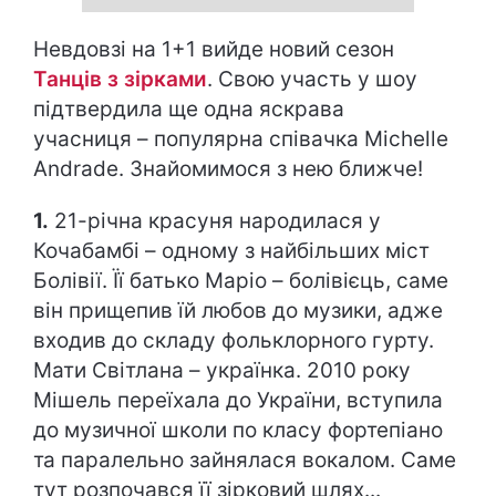
Невдовзі на 1+1 вийде новий сезон
Танців з зірками
. Свою участь у шоу
підтвердила ще одна яскрава
учасниця – популярна співачка Michelle
Andrade. Знайомимося з нею ближче!
1.
21-річна красуня народилася у
Кочабамбі – одному з найбільших міст
Болівії. Її батько Маріо – болівієць, саме
він прищепив їй любов до музики, адже
входив до складу фольклорного гурту.
Мати Світлана – українка. 2010 року
Мішель переїхала до України, вступила
до музичної школи по класу фортепіано
та паралельно зайнялася вокалом. Саме
тут розпочався її зірковий шлях...