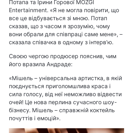
Потапа та Ірини Горової MOZGI
Entertainment. «Я не могла повірити, що
все це відбувається зі мною. Потап
сказав, що з часом я зрозумію, чому
вони обрали для співпраці саме мене», –
сказала співачка в одному з інтерв’ю.
Своєю чергою продюсер пояснив, чим
його вразила Андраде:
«Мішель – універсальна артистка, в якій
поєднується приголомшлива краса і
сила голосу, від неї неможливо відвести
очей! Це нова перлина сучасного шоу-
бізнесу. Мішель – справжній коктейль
почуттів і емоцій».