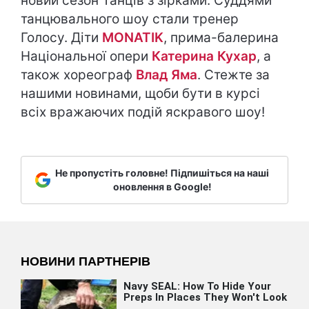
новий сезон Танців з зірками. Суддями
танцювального шоу стали тренер
Голосу. Діти
MONATIK
, прима-балерина
Національної опери
Катерина Кухар
, а
також хореограф
Влад Яма
. Стежте за
нашими новинами, щоби бути в курсі
всіх вражаючих подій яскравого шоу!
Не пропустіть головне! Підпишіться на наші
оновлення в Google!