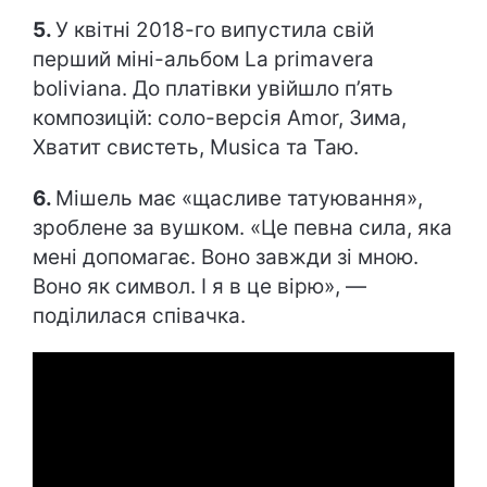
5.
У квітні 2018-го випустила свій
перший міні-альбом La primavera
boliviana. До платівки увійшло п’ять
композицій: соло-версія Amor, Зима,
Хватит свистеть, Musica та Таю.
6.
Мішель має «щасливе татуювання»,
зроблене за вушком. «Це певна сила, яка
мені допомагає. Воно завжди зі мною.
Воно як символ. І я в це вірю», —
поділилася співачка.