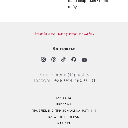
літа: готуємо «Зелену
посуді: психологиня
Богиню»
пояснила, чому насправді
пари сваряться через
побут
Перейти на повну версію сайту
Контакти:
е-mail:
media@1plus1.tv
Телефон:
+38 044 490 01 01
ПРО КАНАЛ
РЕКЛАМА
ПРОБЛЕМИ З ПРИЙОМОМ КАНАЛУ 1+1