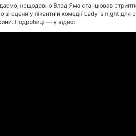
даємо, нещодавно Влад Яма станцював стрипт
о зі сцени у пікантній комедії Lady`s night для с
ини. Подробиці — у відео: