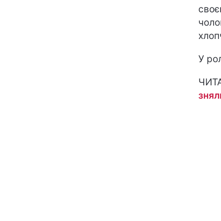
своє
чоло
хлоп
У ро
ЧИТ
знял