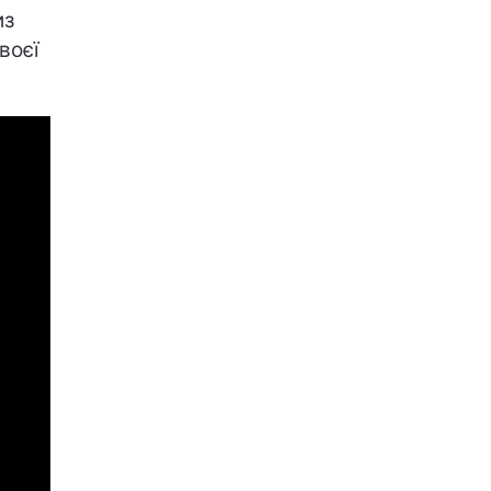
из
воєї