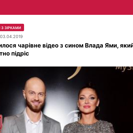
 З ЗІРКАМИ
| 03.04.2019
илося чарівне відео з сином Влада Ями, яки
тно підріс