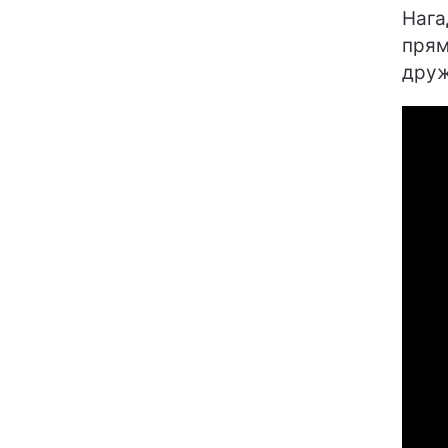
Нага
прям
друж