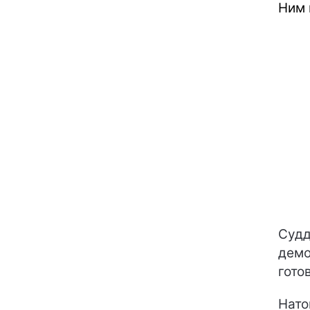
Ним 
Судд
демо
гото
Нато