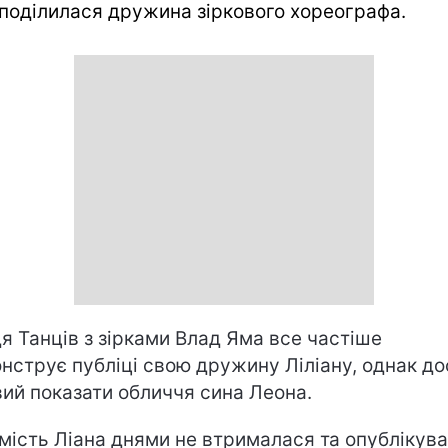
поділилася дружина зіркового хореографа.
я Танців з зірками Влад Яма все частіше
нструє публіці свою дружину Ліліану, однак до
вий показати обличчя сина Леона.
мість Ліана днями не втрималася та опублікува