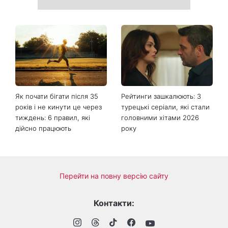
Баклажани й перець за 10
Життя цих знаків зодіаку
хвилин: закуска Серпень,
вже не буде колишнім:
яку варто приготувати саме
гороскоп назвав тих, на
зараз
кого чекає великий
поворот із 8 серпня