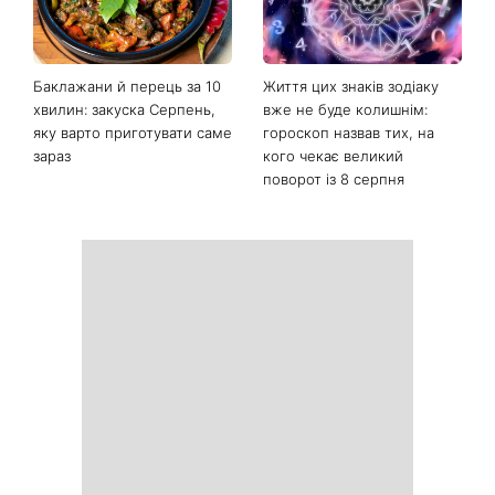
Останні новини
Сухі п'яти більше не
Не кінець світу: 12 серпня
проблема: 7 простих
відбудеться рідкісне
способів повернути стопам
поєднання сонячного
м'якість без дорогого
затемнення, Персеїди та
педикюру
параду планет – коли їх
можна побачити