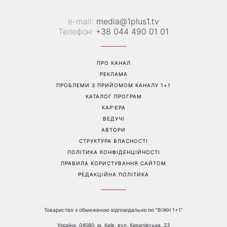
Як почати бігати після 35
Рейтинги зашкалюють: 3
років і не кинути це через
турецькі серіали, які стали
тиждень: 6 правил, які
головними хітами 2026
дійсно працюють
року
Перейти на повну версію сайту
Контакти: