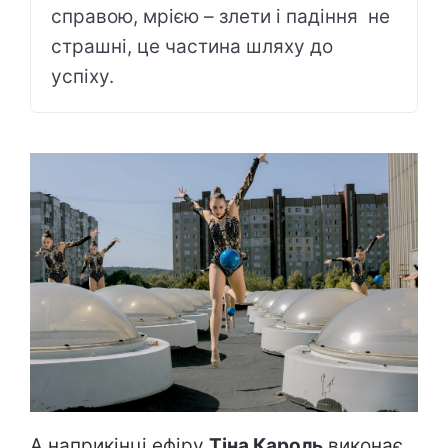
справою, мрією – злети і падіння не
страшні, це частина шляху до
успіху.
А наприкінці ефіру
Тіна Кароль
виконає