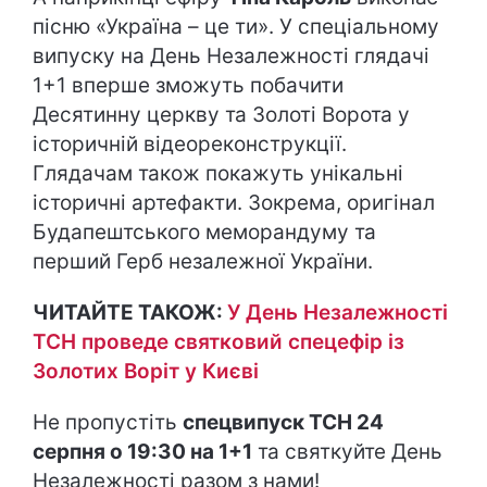
пісню «Україна – це ти». У спеціальному
випуску на День Незалежності глядачі
1+1 вперше зможуть побачити
Десятинну церкву та Золоті Ворота у
історичній відеореконструкції.
Глядачам також покажуть унікальні
історичні артефакти. Зокрема, оригінал
Будапештського меморандуму та
перший Герб незалежної України.
ЧИТАЙТЕ ТАКОЖ:
У День Незалежності
ТСН проведе святковий спецефір із
Золотих Воріт у Києві
Не пропустіть
спецвипуск ТСН 24
серпня о 19:30 на 1+1
та святкуйте День
Незалежності разом з нами!