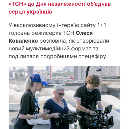
«ТСН» до Дня незалежності об’єднав
серця українців
У ексклюзивному інтерв’ю сайту 1+1
головна режисерка ТСН
Олеся
Коваленко
розповіла, як створювали
новий мультимедійний формат та
поділилася подробицями спецефіру.