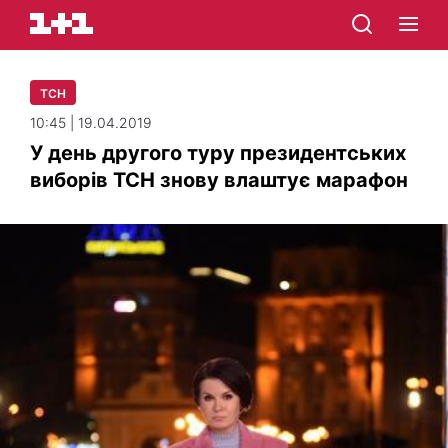
ТСН
10:45 | 19.04.2019
У день другого туру президентських
виборів ТСН знову влаштує марафон