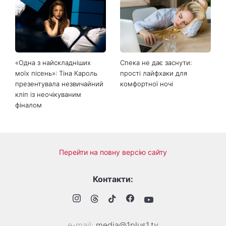
Не лише генетика: співачка
«Голі вії» підкорюють б’юті-
Lama приголомшила
світ: чому всі переходять
зізнанням, через що в свої
на природний погляд
50 виглядає настільки
молодо