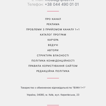
«Одна з найскладніших
Спека не дає заснути:
моїх пісень»: Тіна Кароль
прості лайфхаки для
презентувала незвичайний
комфортної ночі
кліп із неочікуваним
фіналом
Перейти на повну версію сайту
Контакти:
е-mail:
media@1plus1.tv