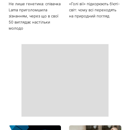
Останні новини
Як носити найлегше
День ангела Миколи 8
закрите взуття літа: 3
серпня: хто ще відзначає
стильні поєднання з
іменини та якою буде осінь
мокасинами
за прикметами