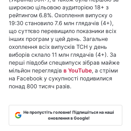
широкою цільовою аудиторією 18+ з
рейтингом 6.8%. Охоплення випуску о
19:30 становило 7.6 млн глядачів (4+),
що суттєво перевищило показники всіх
інших програм у цей день. Загальне
охоплення всіх випусків ТСН у день
виборів склало 11 млн глядачів (4+). За
перші півдоби спецвипуск зібрав майже
мільйон переглядів
в YouTube
, а стріми
на Facebook у сукупності подивилися
понад 800 тисяч разів.
Не пропустіть головне! Підпишіться на наші
оновлення в Google!