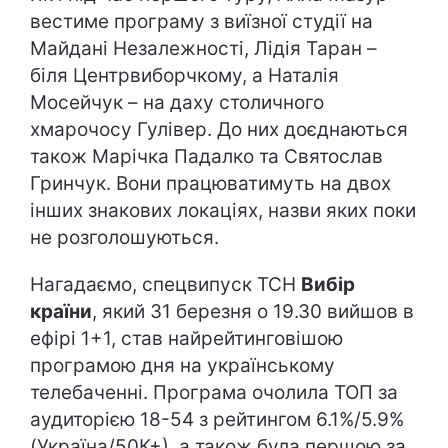
вестиме програму з виїзної студії на
Майдані Незалежності, Лідія Таран –
біля Центрвиборчкому, а Наталія
Мосейчук – на даху столичного
хмарочосу Гулівер. До них доєднаються
також Марічка Падалко та Святослав
Гринчук. Вони працюватимуть на двох
інших знакових локаціях, назви яких поки
не розголошуються.
Нагадаємо, спецвипуск ТСН
Вибір
країни
, який 31 березня о 19.30 вийшов в
ефірі 1+1, став найрейтинговішою
програмою дня на українському
телебаченні. Програма очолила ТОП за
аудиторією 18-54 з рейтингом 6.1%/5.9%
(Україна/50К+), а також була першою за