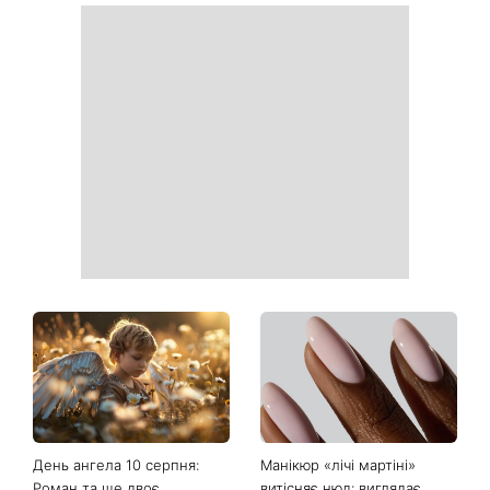
Як обрати солодкий кавун:
Гороскоп на 10 серпня для
які популярні лайфхаки
всіх знаків зодіаку: день,
реально працюють
коли варто сказати те, про
що давно мовчали
Тигрові креветки з сиром
«Костя, рятуй мене»:
дорблю: рецепт, який
Грубич поділився
підкорив Instagram
кумедними спогадами про
Пономарьова та показав
рідкісні архівні фото