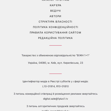
іменинників - чому цього
дорого та пасує до всього
дня не варто проходити
повз чужу біду
Перейти на повну версію сайту
Контакти:
е-mail:
media@1plus1.tv
Телефон:
+38 044 490 01 01
ПРО КАНАЛ
РЕКЛАМА
ПРОБЛЕМИ З ПРИЙОМОМ КАНАЛУ 1+1
КАТАЛОГ ПРОГРАМ