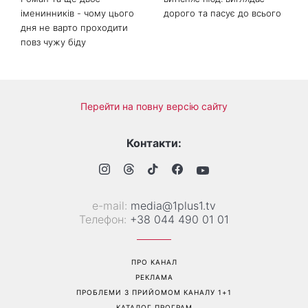
День ангела 10 серпня:
Манікюр «лічі мартіні»
Роман та ще двоє
витісняє нюд: виглядає