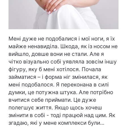
Мені дуже не подобалися і мої ноги, я їх
майже ненавиділа. Шкода, як із носом не
вийшло, довше вони не стали. Але я
чітко візуально собі уявляла зовсім іншу
фігуру, яку б мені хотілося. Почала
займатися – і форма ніг змінилася, як
мені подобалося. Я переконана в силі
думки, це потужна штука. Але потрібно
вчитися себе приймати. Це дуже
полегшує життя. Якщо щось хочеш
змінити в собі - тоді працюй над цим. Як
згадаю, які у мене комплекси були...