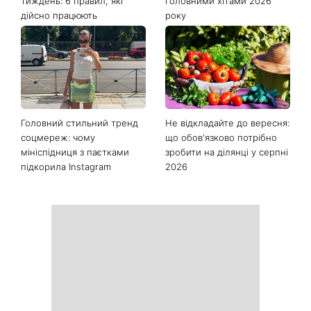
тиждень: 6 правил, які
головними хітами 2026
дійсно працюють
року
Головний стильний тренд
Не відкладайте до вересня:
соцмереж: чому
що обов'язково потрібно
мініспідниця з паєтками
зробити на ділянці у серпні
підкорила Instagram
2026