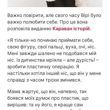
Важко повірити, але свого часу Вірі було
важко полюбити себе. Про це вона
розповіла виданню
Караван історій
.
«Я тільки-но починаю приймати себе,
свою фігуру, свої пальці, вуха, очі, ніс.
Мені завжди шалено не подобався мій
ніс. Із дитинства мріяла – але дурість! –
зробити пластичну операцію. Я
настільки хотіла інший ніс, що він у мене
справді з часом трохи змінився.
Мама жартує, що він, напевно, так
боявся моїх думок про пластик, що
вирішив: та ну його, я краще сам