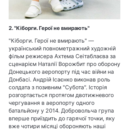
2. "Кіборги. Герої не вмирають"
"Кіборги. Герої не вмирають" —
український повнометражний художній
фільм режисера Ахтема Сеітаблаєва за
сценарієм Наталії Ворожбит про оборону
Донецького аеропорту під час війни на
Донбасі. Андрій Ісаєнко виконав роль
солдата з позивним "Субота". Історія
розгортається протягом двотижневого
чергування в аеропорту одного
батальйону у 2014. Добровольча група
вперше приїздить до гарячої точки, яку
вже чотири місяці обороняють наші