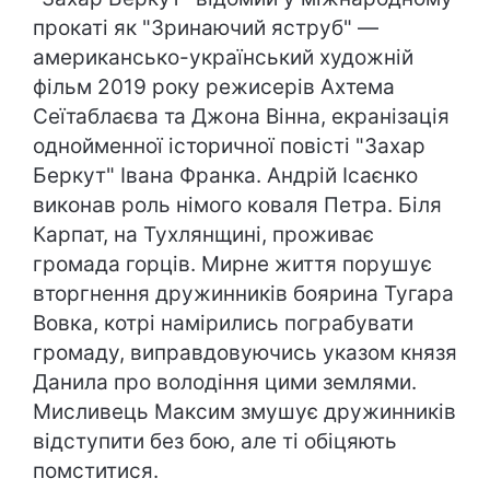
прокаті як "Зринаючий яструб" —
американсько-український художній
фільм 2019 року режисерів Ахтема
Сеїтаблаєва та Джона Вінна, екранізація
однойменної історичної повісті "Захар
Беркут" Івана Франка. Андрій Ісаєнко
виконав роль німого коваля Петра. Біля
Карпат, на Тухлянщині, проживає
громада горців. Мирне життя порушує
вторгнення дружинників боярина Тугара
Вовка, котрі намірились пограбувати
громаду, виправдовуючись указом князя
Данила про володіння цими землями.
Мисливець Максим змушує дружинників
відступити без бою, але ті обіцяють
помститися.