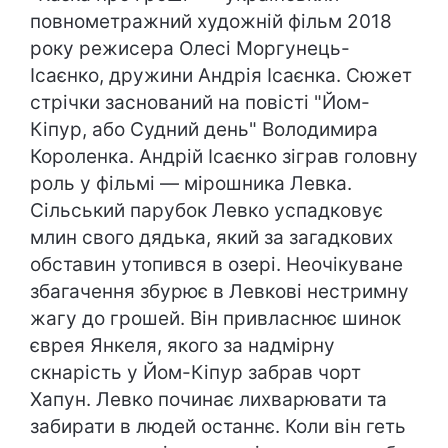
повнометражний художній фільм 2018
року режисера Олесі Моргунець-
Ісаєнко, дружини Андрія Ісаєнка. Сюжет
стрічки заснований на повісті "Йом-
Кіпур, або Судний день" Володимира
Короленка. Андрій Ісаєнко зіграв головну
роль у фільмі — мірошника Левка.
Сільський парубок Левко успадковує
млин свого дядька, який за загадкових
обставин утопився в озері. Неочікуване
збагачення збурює в Левкові нестримну
жагу до грошей. Він привласнює шинок
єврея Янкеля, якого за надмірну
скнарість у Йом-Кіпур забрав чорт
Хапун. Левко починає лихварювати та
забирати в людей останнє. Коли він геть