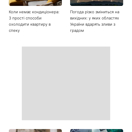
Останні новини
Ваші дані можуть бути на
Софія Ротару нарешті
чеку: Укрпошта почала
показалася публіці: як зараз
друкувати персональну
виглядає легендарна 79-
інформацію в
річна співачка
розрахункових квитанціях