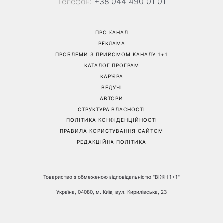
Більше не приховує кохану:
Гороскоп на 8 серпня для
Володимир Дантес вперше
всіх знаків зодіаку: кому
відкрито показався з новою
повернеться удача, а кому
обраницею
варто сказати «ні»
Перейти на повну версію сайту
Контакти:
е-mail:
media@1plus1.tv
Телефон:
+38 044 490 01 01