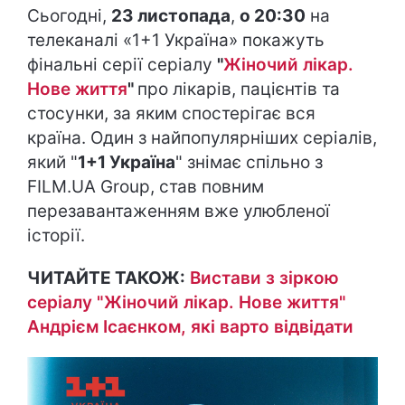
Сьогодні,
23 листопада
,
о 20:30
на
телеканалі «1+1 Україна» покажуть
фінальні серії серіалу
"
Жіночий лікар.
Нове життя
"
про лікарів, пацієнтів та
стосунки, за яким спостерігає вся
країна. Один з найпопулярніших серіалів,
який "
1+1 Україна
" знімає спільно з
FILM.UA Group, став повним
перезавантаженням вже улюбленої
історії.
ЧИТАЙТЕ ТАКОЖ:
Вистави з зіркою
серіалу "Жіночий лікар. Нове життя"
Андрієм Ісаєнком, які варто відвідати