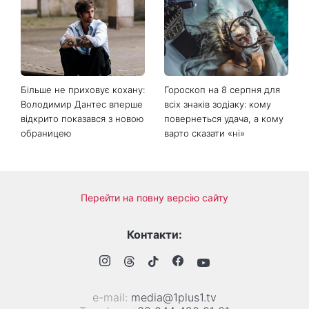
Коли немає кондиціонера:
Погода різко зміниться на
3 прості способи
вихідних: у яких областях
охолодити квартиру в
України вдарять зливи з
спеку
градом