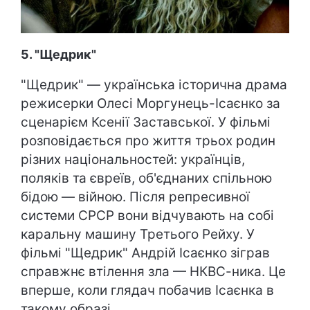
5. "Щедрик"
"Щедрик" — українська історична драма
режисерки Олесі Моргунець-Ісаєнко за
сценарієм Ксенії Заставської. У фільмі
розповідається про життя трьох родин
різних національностей: українців,
поляків та євреїв, об'єднаних спільною
бідою — війною. Після репресивної
системи СРСР вони відчувають на собі
каральну машину Третього Рейху. У
фільмі "Щедрик" Андрій Ісаєнко зіграв
справжнє втілення зла — НКВС-ника. Це
вперше, коли глядач побачив Ісаєнка в
такому образі.