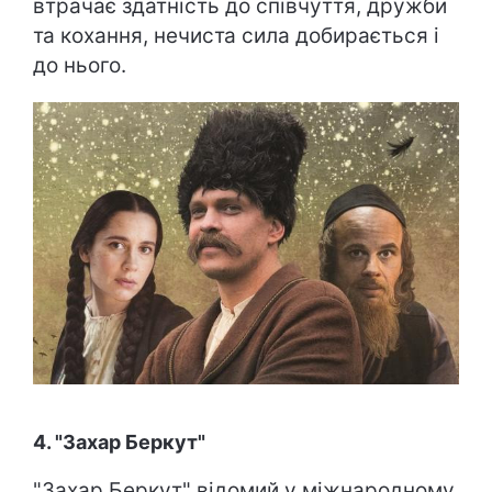
втрачає здатність до співчуття, дружби
та кохання, нечиста сила добирається і
до нього.
4. "Захар Беркут"
"Захар Беркут" відомий у міжнародному