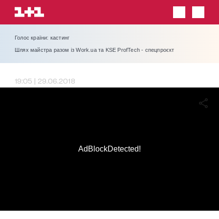
Голос країни: кастинг
Шлях майстра разом із Work.ua та KSE ProfTech - спецпроєкт
19:05 | 29.06.2018
AdBlockDetected!