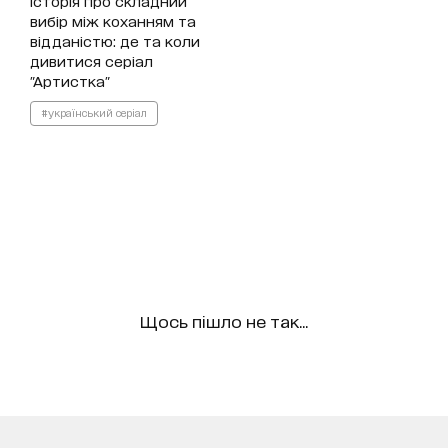
Історія про складний
вибір між коханням та
відданістю: де та коли
дивитися серіал
"Артистка"
#український серіал
Щось пішло не так...