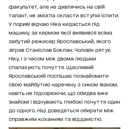
факультет, але не дивлячись на свій
талант, не змогла скласти вступні іспити.
У пориві відчаю Ніка кидається під
машину, за кермом якої виявився всіма
забутий режисер Ярославський, якого
зіграв Станіслав Боклан. Чоловік рятує
Ніку, і з часом між двома людьми
спалахують почуття. Щасливий
Ярославський поспішає познайомити
свою майбутню наречену з сином Іваном,
навіть не підозрюючи, що обидва вже
знайомі і відчувають глибокі почуття один
до одного. Ніці доведеться обирати між
справжнім коханням та відданістю.