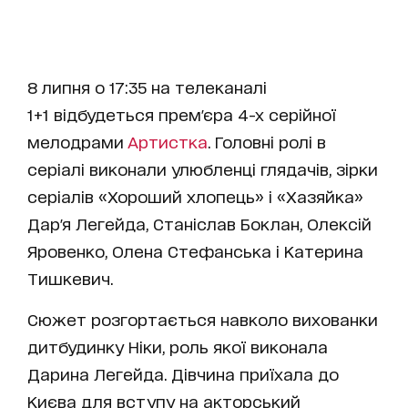
8 липня о 17:35 на телеканалі
1+1 відбудеться прем'єра 4-х серійної
мелодрами
Артистка
. Головні ролі в
серіалі виконали улюбленці глядачів, зірки
серіалів «Хороший хлопець» і «Хазяйка»
Дар'я Легейда, Станіслав Боклан, Олексій
Яровенко, Олена Стефанська і Катерина
Тишкевич.
Сюжет розгортається навколо вихованки
дитбудинку Ніки, роль якої виконала
Дарина Легейда. Дівчина приїхала до
Києва для вступу на акторський