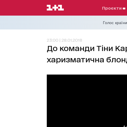
проєкти
Голос країни
23:00 | 28.01.2018
До команди Тіни К
харизматична блон