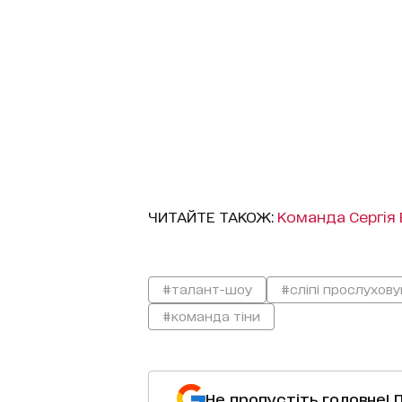
ЧИТАЙТЕ ТАКОЖ:
Команда Сергія 
#талант-шоу
#сліпі прослухов
#команда тіни
Не пропустіть головне! 