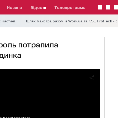
Новини
відео
телепрограма
: кастинг
Шлях майстра разом із Work.ua та KSE ProfTech - 
ароль потрапила
динка