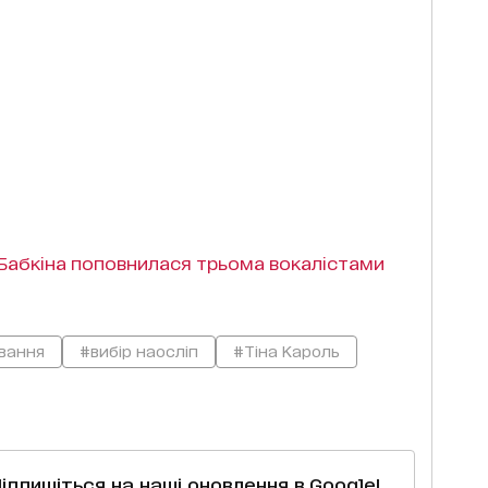
Бабкіна поповнилася трьома вокалістами
ування
#вибір наосліп
#Тіна Кароль
Підпишіться на наші оновлення в Google!