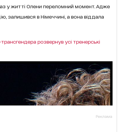
раз у житті Олени переломний момент. Адже
ію, залишився в Німеччині, а вона віддала
-трансгендера розвернув усі тренерські
Реклама