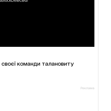
dBlockDetected!
о своєї команди талановиту
Реклама