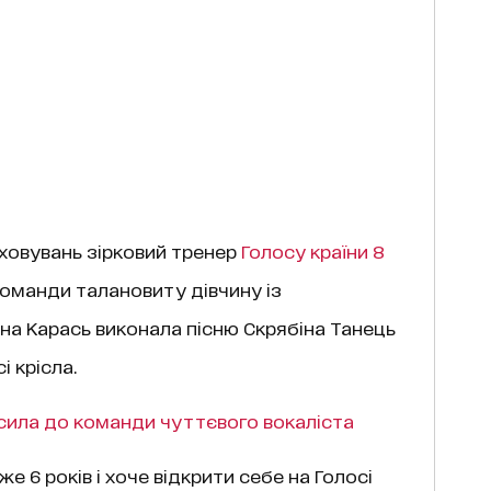
ховувань зірковий тренер
Голосу країни 8
команди талановиту дівчину із
на Карась виконала пісню Скрябіна Танець
і крісла.
ила до команди чуттєвого вокаліста
е 6 років і хоче відкрити себе на Голосі