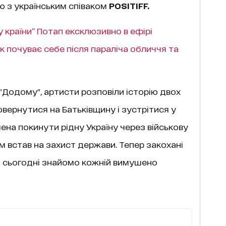
 з українським співаком
POSITIFF.
 країни” Потап ексклюзивно в ефірі
 як почуває себе після параліча обличчя та
у "Додому", артисти розповіли історію двох
повернутися на Батьківщину і зустрітися у
шена покинути рідну Україну через військову
ом встав на захист держави. Тепер закохані
о сьогодні знайомо кожній вимушено