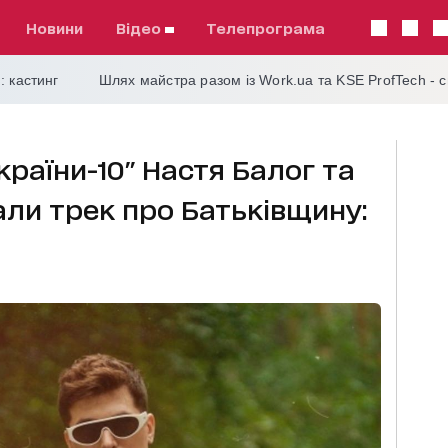
Новини
відео
телепрограма
: кастинг
Шлях майстра разом із Work.ua та KSE ProfTech - 
країни-10" Настя Балог та
али трек про Батьківщину: