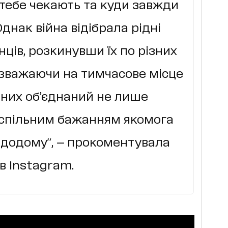
а тебе чекають та куди завжди
днак війна відібрала рідні
їнців, розкинувши їх по різних
незважаючи на тимчасове місце
 них об’єднаний не лише
й спільним бажанням якомога
 додому", — прокоментувала
в Instagram.