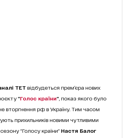
аналі ТЕТ
відбудеться прем’єра нових
проєкту
"
Голос країни
"
, показ якого було
 вторгнення рф в Україну. Тим часом
дують прихильників новими чутливими
 сезону "Голосу країни"
Настя Балог