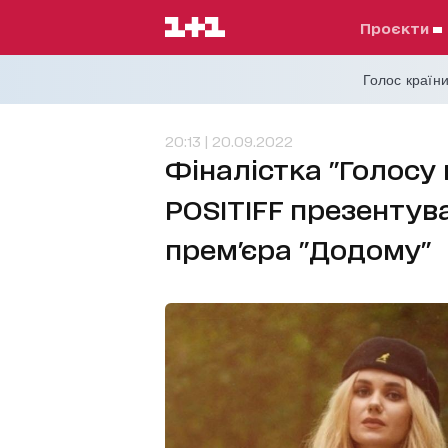
проєкти
Голос країни
20:13 | 20.09.2022
Фіналістка "Голосу 
POSITIFF презентув
прем'єра "Додому"