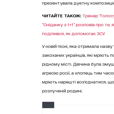
презентувала дуетну композицію
ЧИТАЙТЕ ТАКОЖ:
Тренер “Голосу
“Сніданку з 1+1” розповів про те,
поділився, як допомогає ЗСУ
У новій пісні, яка отримала назв
закоханих українців, які мріють 
рідному місті. Дівчина була зму
агресію росії, а хлопець тим час
мріють нарешті воз'єднатися, щ
розлученій родині.