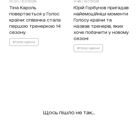
10:00 | 31.07.2026
11:48 | 19.07.2026
Тіна Кароль
Юрій Горбунов пригадав
повертається у Голос
найемоційніші моменти
країни: співачка стала
Голосу країни та
першою тренеркою 14
назвав тренерів, яких
сезону
хоче побачити у новому
сезоні
#Голос країни
#Голос країни
Щось пішло не так...