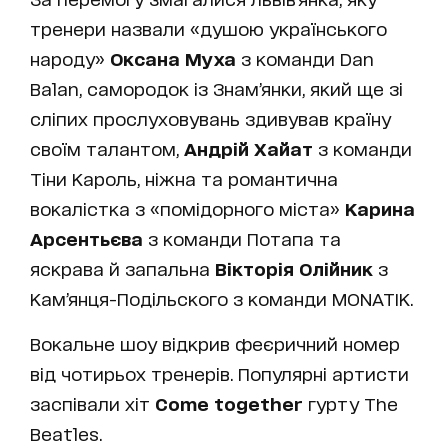
тренери назвали «душою українського
народу»
Оксана Муха
з команди Dan
Balan, самородок із Знам’янки, який ще зі
сліпих прослуховувань здивував країну
своїм талантом,
Андрій Хайат
з команди
Тіни Кароль, ніжна та романтична
вокалістка з «помідорного міста»
Карина
Арсентьєва
з команди Потапа та
яскрава й запальна
Вікторія Олійник
з
Кам’янця-Подільского з команди MONATIK.
Вокальне шоу відкрив феєричний номер
від чотирьох тренерів. Популярні артисти
заспівали хіт
Come together
гурту The
Beatles.