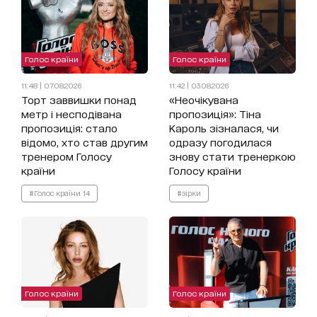
Голос країни
Голос країни
11:48 | 07.08.2026
11:42 | 03.08.2026
Торт заввишки понад
«Неочікувана
метр і несподівана
пропозиція»: Тіна
пропозиція: стало
Кароль зізналася, чи
відомо, хто став другим
одразу погодилася
тренером Голосу
знову стати тренеркою
країни
Голосу країни
#Голос країни 14
#зірки
Голос країни
Голос країни