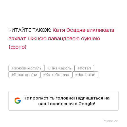
ЧИТАЙТЕ ТАКОЖ:
Катя Осадча викликала
захват ніжною лавандовою сукнею
(фото)
#зірковий стиль
#Тіна Кароль
#потап
#Голос країни
#Катя Осадча
#dan balan
Не пропустіть головне! Підпишіться на
наші оновлення в Google!
Реклама