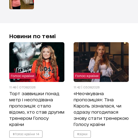
Новини по темі
Голос країни
Голос країни
11:48 | 07.08.2026
11:42 | 03.08.2026
Торт заввишки понад
«Неочікувана
метр і несподівана
пропозиція»: Тіна
пропозиція: стало
Кароль зізналася, чи
відомо, хто став другим
одразу погодилася
тренером Голосу
знову стати тренеркою
країни
Голосу країни
#Голос країни 14
#зірки