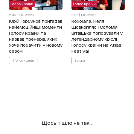
Голос країни
Голос країни
11:48 | 19.07.2026
18:13 | 18.07.2026
Юрій Горбунов пригадав
Roxolana, Неля
найемоційніші моменти
Шовкопляс і Соломія
Голосу країни та
Вітвіцька попозували у
назвав тренерів, яких
легендарному кріслі
хоче побачити у новому
Голосу країни на Atlas
сезоні
Festival
#Голос країни
#зірки
Щось пішло не так...