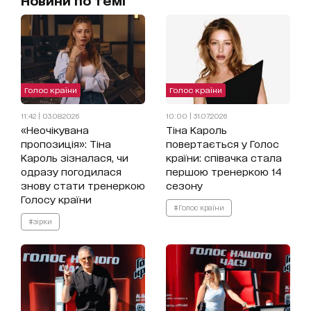
Голос країни
Голос країни
11:42 | 03.08.2026
10:00 | 31.07.2026
«Неочікувана
Тіна Кароль
пропозиція»: Тіна
повертається у Голос
Кароль зізналася, чи
країни: співачка стала
одразу погодилася
першою тренеркою 14
знову стати тренеркою
сезону
Голосу країни
#Голос країни
#зірки