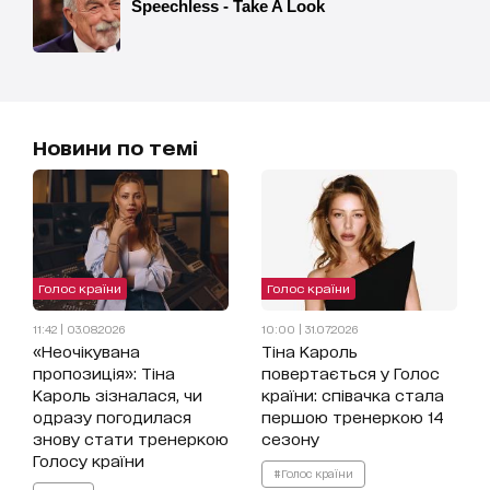
Новини по темі
Голос країни
Голос країни
11:42 | 03.08.2026
10:00 | 31.07.2026
«Неочікувана
Тіна Кароль
пропозиція»: Тіна
повертається у Голос
Кароль зізналася, чи
країни: співачка стала
одразу погодилася
першою тренеркою 14
знову стати тренеркою
сезону
Голосу країни
#Голос країни