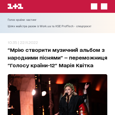
Голос країни: кастинг
Шлях майстра разом із Work.ua та KSE ProfTech - спецпроєкт
10:35 | 22.11.2022
"Мрію створити музичний альбом з
народними піснями" — переможниця
"Голосу країни-12" Марія Квітка