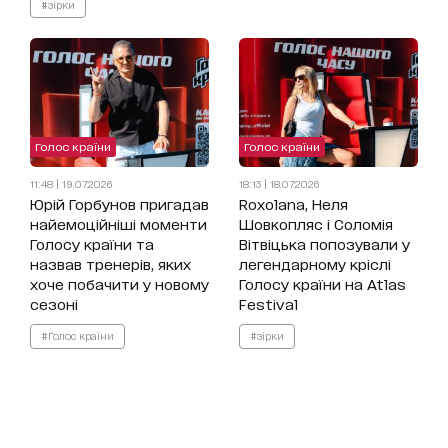
#зірки
Голос країни
Голос країни
11:48 | 19.07.2026
18:13 | 18.07.2026
Юрій Горбунов пригадав
Roxolana, Неля
найемоційніші моменти
Шовкопляс і Соломія
Голосу країни та
Вітвіцька попозували у
назвав тренерів, яких
легендарному кріслі
хоче побачити у новому
Голосу країни на Atlas
сезоні
Festival
#Голос країни
#зірки