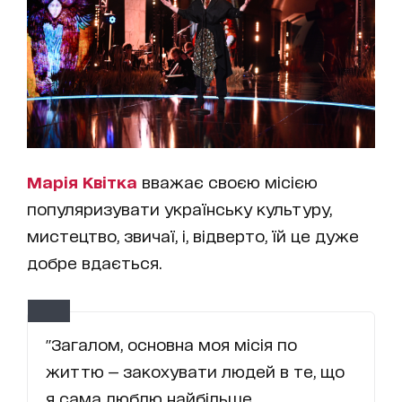
Марія Квітка
вважає своєю місією
популяризувати українську культуру,
мистецтво, звичаї, і, відверто, їй це дуже
добре вдається.
"Загалом, основна моя місія по
життю — закохувати людей в те, що
я сама люблю найбільше