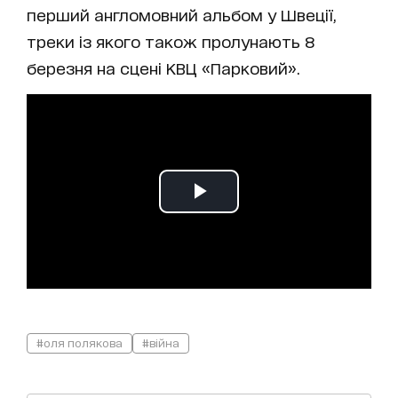
перший англомовний альбом у Швеції,
треки із якого також пролунають 8
березня на сцені КВЦ «Парковий».
#оля полякова
#війна