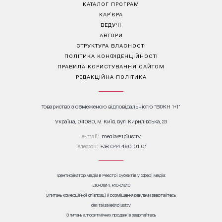
КАТАЛОГ ПРОГРАМ
КАР’ЄРА
ВЕДУЧІ
АВТОРИ
СТРУКТУРА ВЛАСНОСТІ
ПОЛІТИКА КОНФІДЕНЦІЙНОСТІ
ПРАВИЛА КОРИСТУВАННЯ САЙТОМ
РЕДАКЦІЙНА ПОЛІТИКА
Товариство з обмеженою відповідальністю "ВІЖН 1+1"
Україна, 04080, м. Київ, вул. Кирилівська, 23
е-mail:
media@1plus1.tv
Телефон:
+38 044 490 01 01
Ідентифікатор медіа в Реєстрі суб’єктів у сфері медіа:
L10-01914, R10-01810
З питань комерційної співпраці й розміщення реклами звертайтесь
digital.sale@1plus1.tv
З питань алгоритмічних продажів звертайтесь