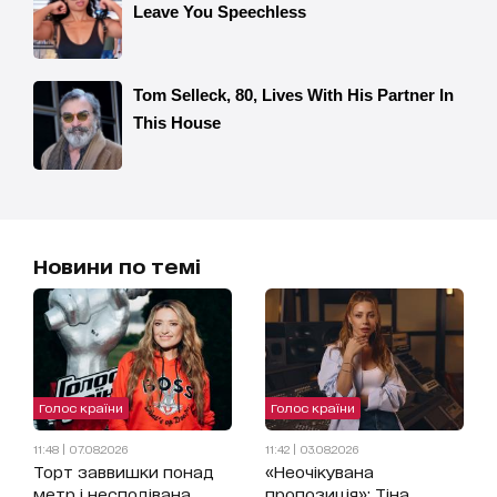
Новини по темі
Голос країни
Голос країни
11:48 | 07.08.2026
11:42 | 03.08.2026
Торт заввишки понад
«Неочікувана
метр і несподівана
пропозиція»: Тіна