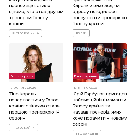
пропозиція: стало
Кароль зізналася, чи
відомо, хто став другим
одразу погодилася
тренером Голосу
знову стати тренеркою
країни
Голосу країни
#Голос країни 14
#зірки
Голос країни
Голос країни
10:00 | 31.07.2026
11:48 | 19.07.2026
Тіна Кароль
Юрій Горбунов пригадав
повертається у Голос
найемоційніші моменти
країни: співачка стала
Голосу країни та
першою тренеркою 14
назвав тренерів, яких
сезону
хоче побачити у новому
сезоні
#Голос країни
#Голос країни