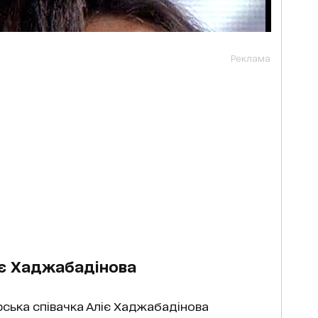
Реклама
ліє Хаджабадінова
рська співачка Аліє Хаджабадінова