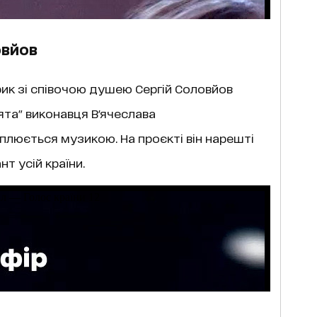
овйов
трик зі співочою душею Сергій Соловйов
ята" виконавця В'ячеслава
оплюється музикою. На проєкті він нарешті
т усій країни.