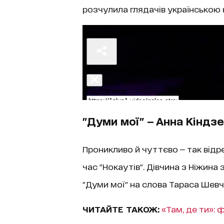
розчулила глядачів українською 
"Думи мої" — Анна Кіндз
Проникливо й чуттєво — так відр
час "Нокаутів". Дівчина з Ніжин
"Думи мої" на слова Тараса Шевч
ЧИТАЙТЕ ТАКОЖ:
«Там, де ти»: 