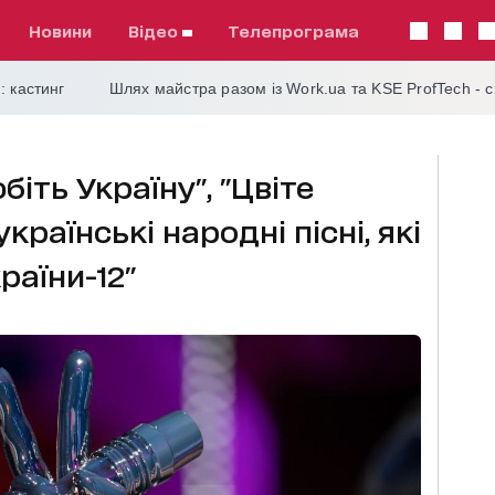
Новини
відео
телепрограма
: кастинг
Шлях майстра разом із Work.ua та KSE ProfTech - 
біть Україну", "Цвіте
країнські народні пісні, які
раїни-12"