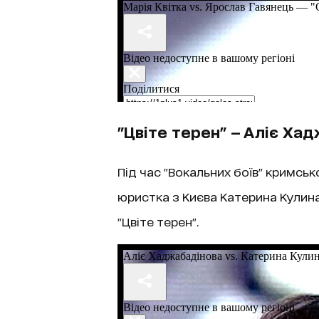
"Цвіте терен" — Аліє Ха
Під час "Вокальних боїв" кримськ
юристка з Києва Катерина Кулин
"Цвіте терен".