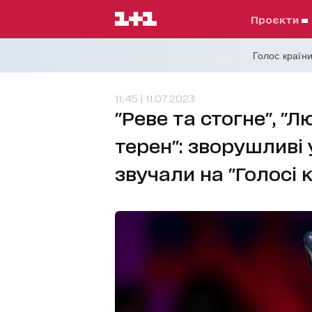
проєкти
Голос країни
11:45 | 11.07.2023
"Реве та стогне", "Лю
терен": зворушливі у
звучали на "Голосі к