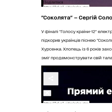
"Соколята" — Сергій Сол
У фіналі "Голосу країни-12" елек
підкорив українців піснею "Сокол
Хурсенка. Хлопець із 6 років зах
зміг продемонструвати свій талан