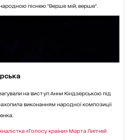
народною піснею "Верше мій, верше".
ерська
еагували на виступ Анни Кіндзерською під
а захопила виконанням народної композиції
енка.
фіналістка «Голосу країни» Марта Липчей