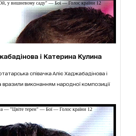
джабадінова і Катерина Кулина
отатарська співачка Аліє Хаджабадінова і
а вразили виконанням народної композиції