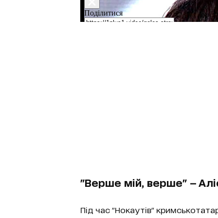
"Верше мій, верше" — А
Під час "Нокаутів" кримськотата