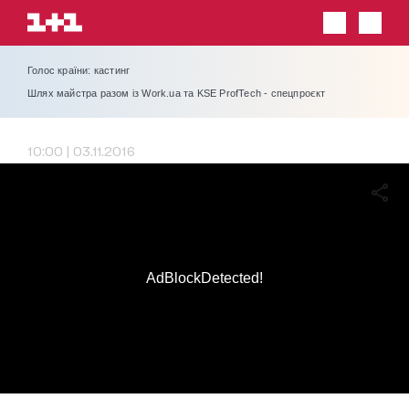
Голос країни: кастинг
Шлях майстра разом із Work.ua та KSE ProfTech - спецпроєкт
10:00 | 03.11.2016
AdBlockDetected!