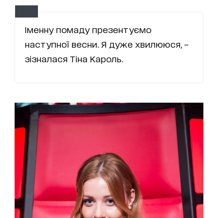
Іменну помаду презентуємо
наступної весни. Я дуже хвилююся, –
зізналася Тіна Кароль.