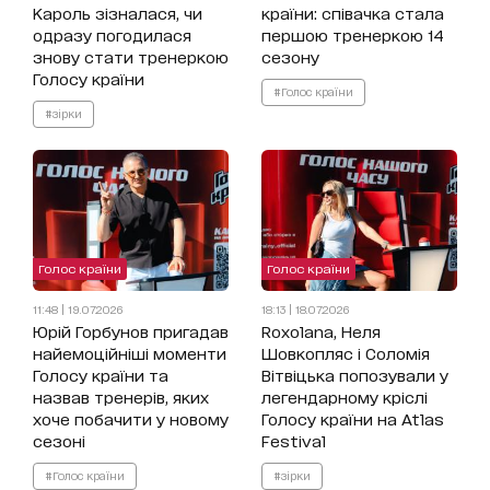
Кароль зізналася, чи
країни: співачка стала
одразу погодилася
першою тренеркою 14
знову стати тренеркою
сезону
Голосу країни
#Голос країни
#зірки
Голос країни
Голос країни
11:48 | 19.07.2026
18:13 | 18.07.2026
Юрій Горбунов пригадав
Roxolana, Неля
найемоційніші моменти
Шовкопляс і Соломія
Голосу країни та
Вітвіцька попозували у
назвав тренерів, яких
легендарному кріслі
хоче побачити у новому
Голосу країни на Atlas
сезоні
Festival
#Голос країни
#зірки