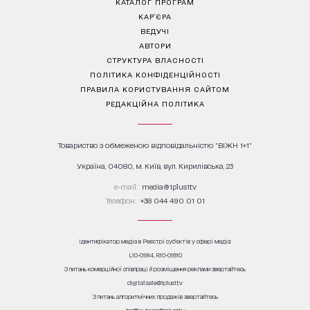
КАТАЛОГ ПРОГРАМ
КАР’ЄРА
ВЕДУЧІ
АВТОРИ
СТРУКТУРА ВЛАСНОСТІ
ПОЛІТИКА КОНФІДЕНЦІЙНОСТІ
ПРАВИЛА КОРИСТУВАННЯ САЙТОМ
РЕДАКЦІЙНА ПОЛІТИКА
Товариство з обмеженою відповідальністю "ВІЖН 1+1"
Україна, 04080, м. Київ, вул. Кирилівська, 23
е-mail:
media@1plus1.tv
Телефон:
+38 044 490 01 01
Ідентифікатор медіа в Реєстрі суб’єктів у сфері медіа:
L10-01914, R10-01810
З питань комерційної співпраці й розміщення реклами звертайтесь
digital.sale@1plus1.tv
З питань алгоритмічних продажів звертайтесь