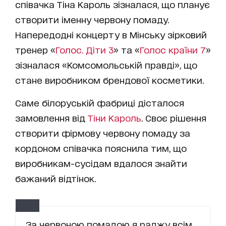
співачка Тіна Кароль зізналася, що планує
створити іменну червону помаду.
Напередодні концерту в Мінську зірковий
тренер «
Голос. Діти 3
» та «
Голос країни 7
»
зізналася «Комсомольській правді», що
стане виробником брендової косметики.
Саме білоруській фабриці дісталося
замовлення від
Тіни Кароль
. Своє рішення
створити фірмову червону помаду за
кордоном співачка пояснила тим, що
виробникам-сусідам вдалося знайти
бажаний відтінок.
За червоною помадою я раджу всім