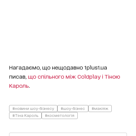
Нагадаємо, що нещодавно 1plus1.ua
писав,
що спільного між Coldplay і Тіною
Кароль
.
#новини шоу-бізнесу
#шоу-бізнес
#макіяж
#Тіна Кароль
#косметологія