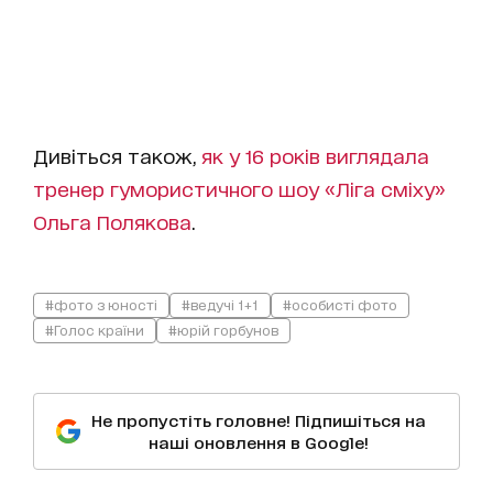
Дивіться також,
як у 16 років виглядала
тренер гумористичного шоу «Ліга сміху»
Ольга Полякова
.
#фото з юності
#ведучі 1+1
#особисті фото
#Голос країни
#юрій горбунов
Не пропустіть головне! Підпишіться на
наші оновлення в Google!