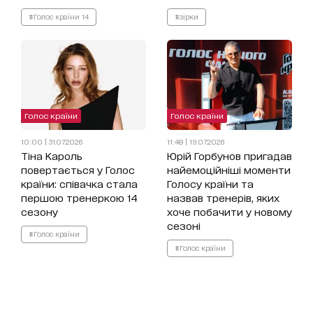
#Голос країни 14
#зірки
Голос країни
Голос країни
10:00 | 31.07.2026
11:48 | 19.07.2026
Тіна Кароль
Юрій Горбунов пригадав
повертається у Голос
найемоційніші моменти
країни: співачка стала
Голосу країни та
першою тренеркою 14
назвав тренерів, яких
сезону
хоче побачити у новому
сезоні
#Голос країни
#Голос країни