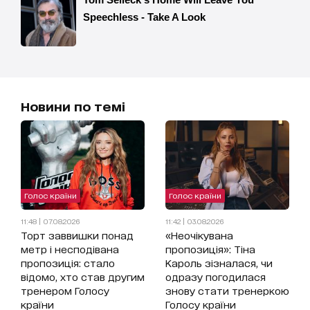
Новини по темі
Голос країни
Голос країни
11:48 | 07.08.2026
11:42 | 03.08.2026
Торт заввишки понад
«Неочікувана
метр і несподівана
пропозиція»: Тіна
пропозиція: стало
Кароль зізналася, чи
відомо, хто став другим
одразу погодилася
тренером Голосу
знову стати тренеркою
країни
Голосу країни