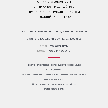
СТРУКТУРА ВЛАСНОСТІ
ПОЛІТИКА КОНФІДЕНЦІЙНОСТІ
ПРАВИЛА КОРИСТУВАННЯ САЙТОМ
РЕДАКЦІЙНА ПОЛІТИКА
Товариство з обмеженою відповідальністю "ВІЖН 1+1"
Україна, 04080, м. Київ, вул. Кирилівська, 23
е-mail:
media@1plus1.tv
Телефон:
+38 044 490 01 01
Ідентифікатор медіа в Реєстрі суб’єктів у сфері медіа:
L10-01914, R10-01810
З питань комерційної співпраці й розміщення реклами звертайтесь
digital.sale@1plus1.tv
З питань алгоритмічних продажів звертайтесь
traffic-team@1plus1.tv