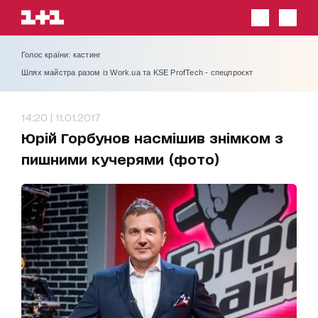
Голос країни: кастинг
Шлях майстра разом із Work.ua та KSE ProfTech - спецпроєкт
14:20 | 11.01.2017
Юрій Горбунов насмішив знімком з
пишними кучерями (фото)