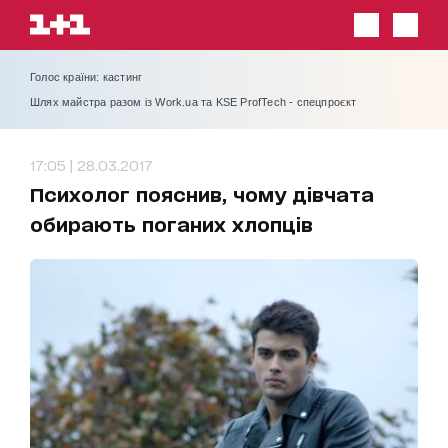
Голос країни: кастинг
Шлях майстра разом із Work.ua та KSE ProfTech - спецпроєкт
17:05 | 28.03.2017
Психолог пояснив, чому дівчата
обирають поганих хлопців