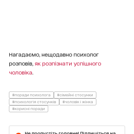
Нагадаємо, нещодавно психолог
розповів,
як розпізнати успішного
чоловіка
.
#поради психолога
#сімейні стосунки
#психологія стосунків
#чоловік і жінка
#корисні поради
Не пропустіть головне! Підпишіться на