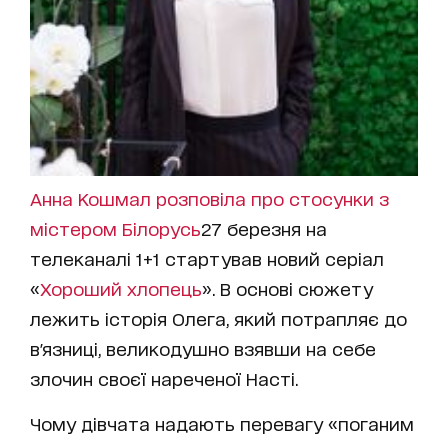
Анна Кошмал розповіла про стосунки з
містером Білорусь
27 березня на
телеканалі 1+1 стартував новий серіал
«
Хороший хлопець
». В основі сюжету
лежить історія Олега, який потрапляє до
в'язниці, великодушно взявши на себе
злочин своєї нареченої Насті.
Чому дівчата надають перевагу «поганим