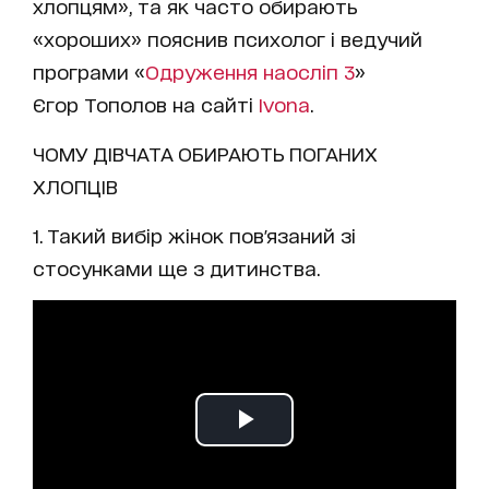
хлопцям», та як часто обирають
«хороших» пояснив психолог і ведучий
програми «
Одруження наосліп 3
»
Єгор Тополов на сайті
Ivona
.
ЧОМУ ДІВЧАТА ОБИРАЮТЬ ПОГАНИХ
ХЛОПЦІВ
1. Такий вибір жінок пов'язаний зі
стосунками ще з дитинства.