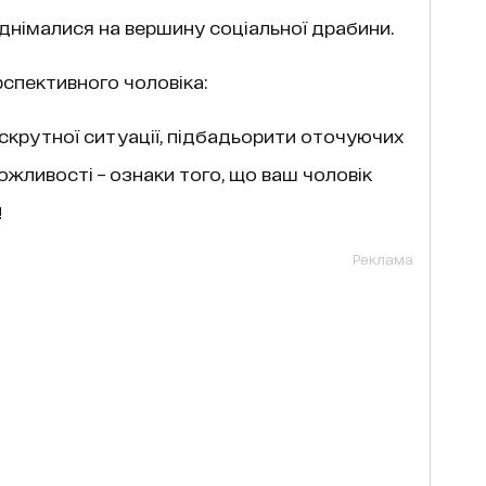
іднімалися на вершину соціальної драбини.
рспективного чоловіка:
і скрутної ситуації, підбадьорити оточуючих
ожливості – ознаки того, що ваш чоловік
!
Реклама