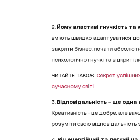
2.
Йому властиві гнучкість та 
вміють швидко адаптуватися до м
закрити бізнес, почати абсолютн
психологічно гнучкі та відкриті л
ЧИТАЙТЕ ТАКОЖ:
Секрет успішних
сучасному світі
3.
Відповідальність – ще одна
Креативність – це добре, але важ
розуміти свою відповідальність з
4.
Він енергійний та легкий на