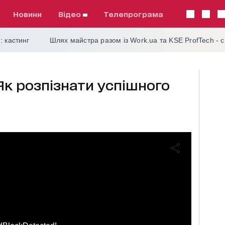
Новини
відео
телепрограма
: кастинг
Шлях майстра разом із Work.ua та KSE ProfTech - 
Як розпізнати успішного