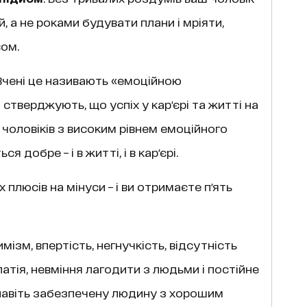
 а не роками будувати плани і мріяти,
вом.
 Вчені це називають «емоційною
стверджують, що успіх у кар'єрі та житті на
 чоловіків з високим рівнем емоційного
 добре – і в житті, і в кар'єрі.
 плюсів на мінуси – і ви отримаєте п'ять
зм, впертість, негнучкість, відсутність
патія, невміння лагодити з людьми і постійне
навіть забезпечену людину з хорошим