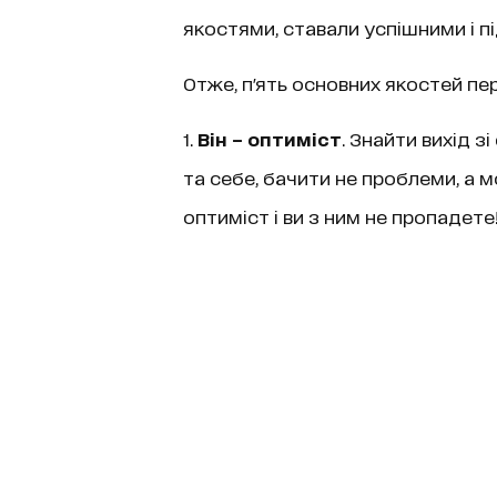
якостями, ставали успішними і п
Отже, п'ять основних якостей пе
1.
Він – оптиміст
. Знайти вихід з
та себе, бачити не проблеми, а м
оптиміст і ви з ним не пропадете