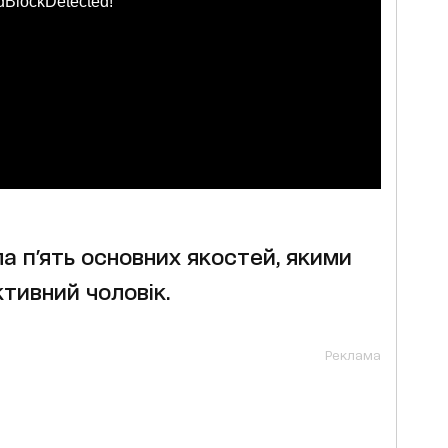
dBlockDetected!
 п'ять основних якостей, якими
тивний чоловік.
Реклама