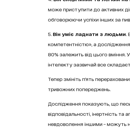
може приступити до активних дій,
обговорюючи успіхи інших за пи
5.
Він уміє ладнати з людьми
.
компетентністю», а дослідження 
80% залежить від цього вміння. У
інтелекту зазвичай все складається
Тепер змініть п'ять перерахованих
тривожних попереджень.
Дослідження показують, що песимі
відповідальності, інертність та а
невдоволення іншими – можуть 