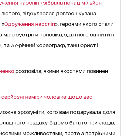
ження наосліп» зібрала понад мільйон
8 лютого, відбуласяся довгоочікувана
 «
Одруження наосліп
», героями якого стали
а мріє зустріти чоловіка, здатного оцінити її
и, та 37-річний хореограф, танцюрист і
ченко
розповіла, якими якостями повинен
и серйозні наміри чоловіка щодо вас
 можна зрозуміти, кого вам подарувала доля
олашного невдаху. Відомо багато прикладів,
ансовими можливостями, проте з потрібними