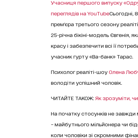
Учасниця першого випуску «Одру
переглядів на YouTube
Cьогодні, 
прем'єра третього сезону реаліті
25-річна бікіні-модель Євгенія, як
красу і забезпечити всі її потреб
учасник гурту «Ва-банк» Тарас.
Психолог реаліті-шоу
Олена Люб
володіти успішний чоловік.
ЧИТАЙТЕ ТАКОЖ:
Як зрозуміти, ч
На початку стосунків не завжди
– майбутнього мільйонера чи бід
коли чоловіки зі скромними фін