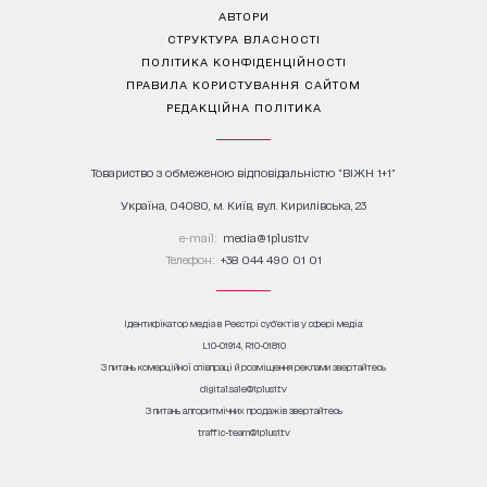
АВТОРИ
СТРУКТУРА ВЛАСНОСТІ
ПОЛІТИКА КОНФІДЕНЦІЙНОСТІ
ПРАВИЛА КОРИСТУВАННЯ САЙТОМ
РЕДАКЦІЙНА ПОЛІТИКА
Товариство з обмеженою відповідальністю "ВІЖН 1+1"
Україна, 04080, м. Київ, вул. Кирилівська, 23
е-mail:
media@1plus1.tv
Телефон:
+38 044 490 01 01
Ідентифікатор медіа в Реєстрі суб’єктів у сфері медіа:
L10-01914, R10-01810
З питань комерційної співпраці й розміщення реклами звертайтесь
digital.sale@1plus1.tv
З питань алгоритмічних продажів звертайтесь
traffic-team@1plus1.tv