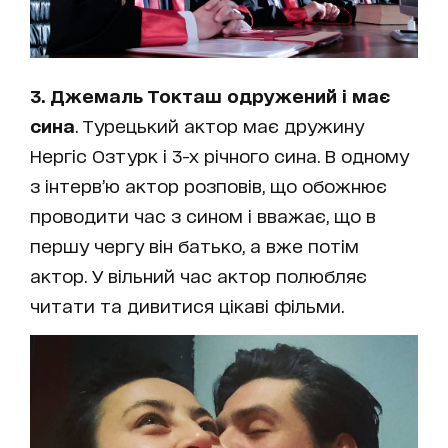
3. Джемаль Токташ одружений і має
сина
. Турецький актор має дружину
Нергіс Озтурк і 3-х річного сина. В одному
з інтерв’ю актор розповів, що обожнює
проводити час з сином і вважає, що в
першу чергу він батько, а вже потім
актор. У вільний час актор полюбляє
читати та дивитися цікаві фільми.