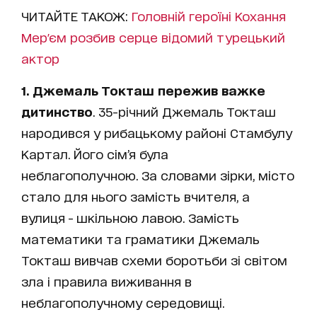
ЧИТАЙТЕ ТАКОЖ:
Головній героїні Кохання
Мер'єм розбив серце відомий турецький
актор
1. Джемаль Токташ пережив важке
дитинство
. 35-річний Джемаль Токташ
народився у рибацькому районі Стамбулу
Картал. Його сім’я була
неблагополучною. За словами зірки, місто
стало для нього замість вчителя, а
вулиця - шкільною лавою. Замість
математики та граматики Джемаль
Токташ вивчав схеми боротьби зі світом
зла і правила виживання в
неблагополучному середовищі.