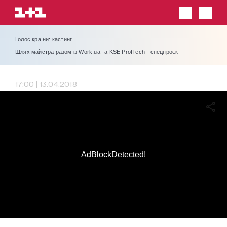
Голос країни: кастинг
Шлях майстра разом із Work.ua та KSE ProfTech - спецпроєкт
17:00 | 13.04.2018
AdBlockDetected!