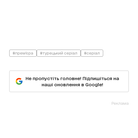
#прем'єра
#турецький серіал
#серіал
Не пропустіть головне! Підпишіться на
наші оновлення в Google!
Реклама