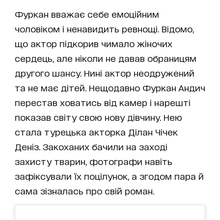
Фуркан вважає себе емоційним
чоловіком і ненавидить ревнощі. Відомо,
що актор підкорив чимало жіночих
сердець, але ніколи не давав обраницям
другого шансу. Нині актор неодружений
та не має дітей. Нещодавно Фуркан Андич
перестав ховатись від камер і нарешті
показав світу свою нову дівчину. Нею
стала турецька акторка Ділан Чічек
Деніз. Закоханих бачили на заході
захисту тварин, фотографи навіть
зафіксували їх поцілунок, а згодом пара й
сама зізналась про свій роман.