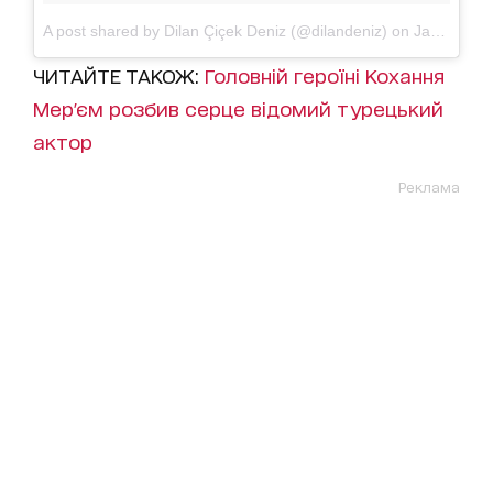
A post shared by Dilan Çiçek Deniz (@dilandeniz)
on
Jan 31, 2018 at 8:36am PST
ЧИТАЙТЕ ТАКОЖ:
Головній героїні Кохання
Мер'єм розбив серце відомий турецький
актор
Реклама