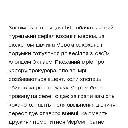
Зовсім скоро глядачі 1+1 побачать новий
турецький серіал
Кохання Мер’єм
. За
сюжетом дівчина Мер’єм закохана і
подумки готується до весілля зі своїм
хлопцем Октаєм. Її коханий мріє про
кар’єру прокурора, але всі мрії
розбиваються вщент, коли хлопець
збиває на дорозі жінку. Мер'єм бере
провину на себе і сідає за ґрати замість
коханого. Навіть після звільнення дівчину
переслідує «тавро» вбивці. За смерть
дружини помститися Мер'єм прагне