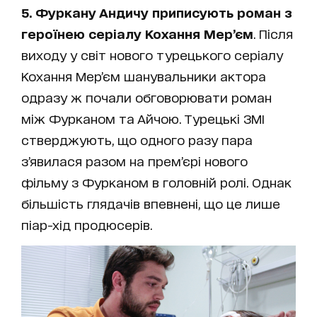
5. Фуркану Андичу приписують роман з
героїнею серіалу Кохання Мер’єм
. Після
виходу у світ нового турецького серіалу
Кохання Мер’єм шанувальники актора
одразу ж почали обговорювати роман
між Фурканом та Айчою. Турецькі ЗМІ
стверджують, що одного разу пара
з’явилася разом на прем’єрі нового
фільму з Фурканом в головній ролі. Однак
більшість глядачів впевнені, що це лише
піар-хід продюсерів.