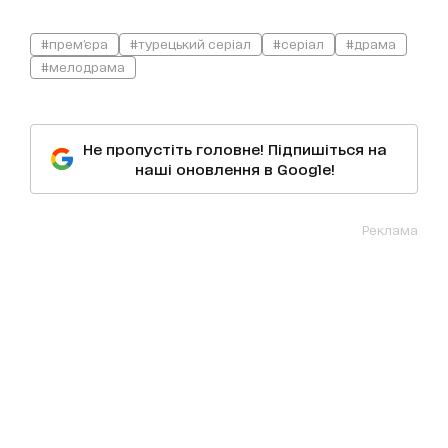
#прем'єра
#турецький серіал
#серіал
#драма
#мелодрама
Не пропустіть головне! Підпишіться на
наші оновлення в Google!
Реклама