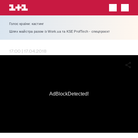
Голос країни: кастинг
Шлях майстра разом із Work.ua та KSE ProfTech - спецпроєкт
17:00 | 17.04.2018
AdBlockDetected!