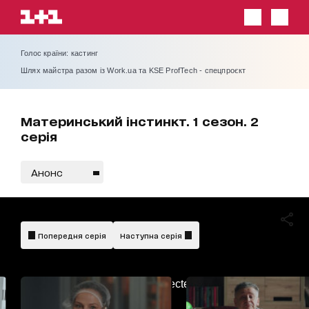
Голос країни: кастинг
Шлях майстра разом із Work.ua та KSE ProfTech - спецпроєкт
Материнський інстинкт. 1 сезон. 2
серія
Анонс
Попередня серія
Наступна серія
AdBlockDetected!