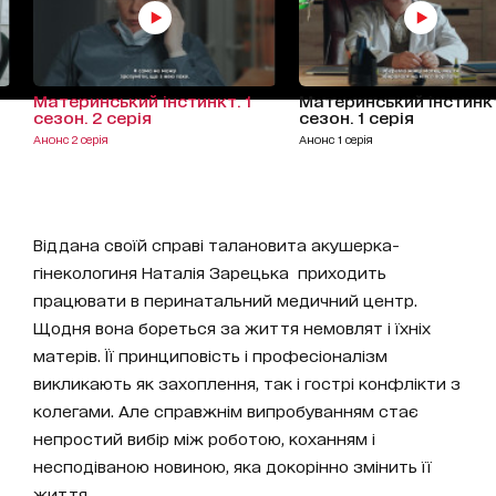
Материнський інстинкт. 1
Материнський інстинкт
сезон. 2 серія
сезон. 1 серія
Анонс 2 серія
Анонс 1 серія
Віддана своїй справі талановита акушерка-
гінекологиня Наталія Зарецька приходить
працювати в перинатальний медичний центр.
Щодня вона бореться за життя немовлят і їхніх
матерів. Її принциповість і професіоналізм
викликають як захоплення, так і гострі конфлікти з
колегами. Але справжнім випробуванням стає
непростий вибір між роботою, коханням і
несподіваною новиною, яка докорінно змінить її
життя.