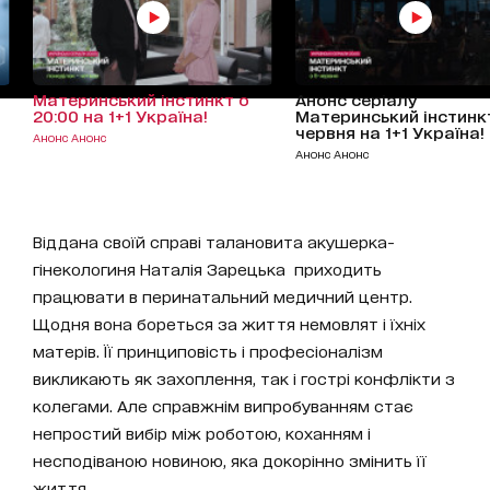
Материнський інстинкт о
Анонс серіалу
20:00 на 1+1 Україна!
Материнський інстинкт
червня на 1+1 Україна!
Анонс Анонс
Анонс Анонс
Віддана своїй справі талановита акушерка-
гінекологиня Наталія Зарецька приходить
працювати в перинатальний медичний центр.
Щодня вона бореться за життя немовлят і їхніх
матерів. Її принциповість і професіоналізм
викликають як захоплення, так і гострі конфлікти з
колегами. Але справжнім випробуванням стає
непростий вибір між роботою, коханням і
несподіваною новиною, яка докорінно змінить її
життя.