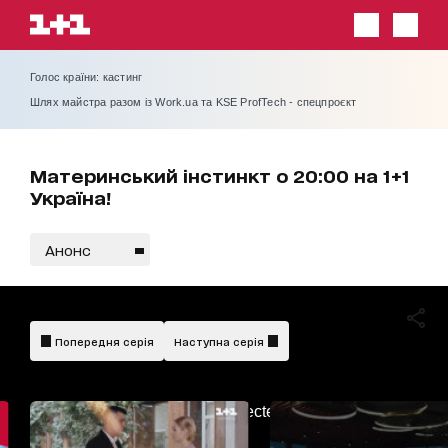
Голос країни: кастинг
Шлях майстра разом із Work.ua та KSE ProfTech - спецпроєкт
Материнський інстинкт о 20:00 на 1+1
Україна!
Анонс
Попередня серія
Наступна серія
AdBlockDetected!