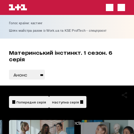
Голос країни: кастинг
Шлях майстра разом із Work.ua та KSE ProfTech - спецпроєкт
Материнський інстинкт. 1 сезон. 6
серія
Анонс
Попередня серія
Наступна серія
AdBlockDetected!