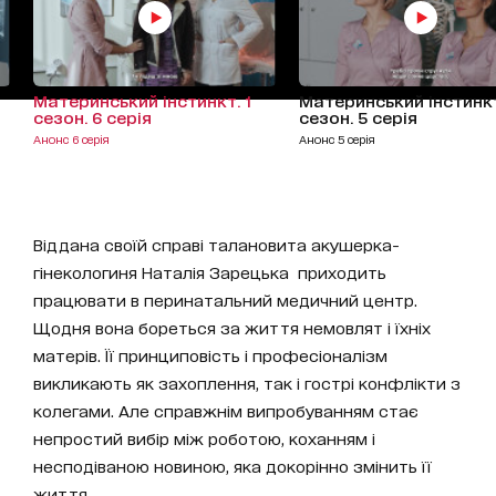
Материнський інстинкт. 1
Материнський інстинкт
сезон. 6 серія
сезон. 5 серія
Анонс 6 серія
Анонс 5 серія
Віддана своїй справі талановита акушерка-
гінекологиня Наталія Зарецька приходить
працювати в перинатальний медичний центр.
Щодня вона бореться за життя немовлят і їхніх
матерів. Її принциповість і професіоналізм
викликають як захоплення, так і гострі конфлікти з
колегами. Але справжнім випробуванням стає
непростий вибір між роботою, коханням і
несподіваною новиною, яка докорінно змінить її
життя.