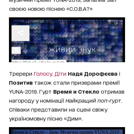
своєю новою піснею «C.O.B.A?»
Тререри
Голосу. Діти
Надя Дорофєєва
і
Позитив
також стали призерами премії
YUNA-2019. Гурт
Время и Стекло
отримав
нагороду у номінації
Найкращий поп-гурт
.
Співаки представили на сцені свіжу
україномовну пісню «Дим».