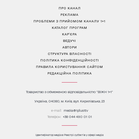
ПРО КАНАЛ
РЕКЛАМА
ПРОБЛЕМИ З ПРИЙОМОМ КАНАЛУ 1+1
КАТАЛОГ ПРОГРАМ
КАР’ЄРА
ВЕДУЧІ
АВТОРИ
СТРУКТУРА ВЛАСНОСТІ
ПОЛІТИКА КОНФІДЕНЦІЙНОСТІ
ПРАВИЛА КОРИСТУВАННЯ САЙТОМ
РЕДАКЦІЙНА ПОЛІТИКА
Товариство з обмеженою відповідальністю "ВІЖН 1+1"
Україна, 04080, м. Київ, вул. Кирилівська, 23
е-mail:
media@1plus1.tv
Телефон:
+38 044 490 01 01
Ідентифікатор медіа в Реєстрі суб’єктів у сфері медіа: