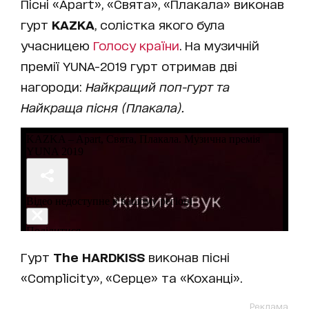
Пісні «Apart», «Свята», «Плакала» виконав
гурт
KAZKA
, солістка якого була
учасницею
Голосу країни
. На музичній
премії YUNA-2019 гурт отримав дві
нагороди:
Найкращий поп-гурт та
Найкраща пісня (Плакала).
Гурт
The HARDKISS
виконав пісні
«Complicity», «Серце» та «Коханці».
Реклама