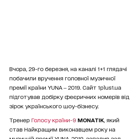
Вчора, 29-го березня, на каналі 1+1 глядачі
побачили вручення головної музичної
премії країни
YUNA ‒ 2019
. Сайт 1plus1.ua
підготував добірку феєричних номерів від
зірок українського шоу-бізнесу.
Тренер
Голосу країни-9
MONATIK
, який
став Найкращим виконавцем року на
музичній премії YUNA-2019, запалив зал