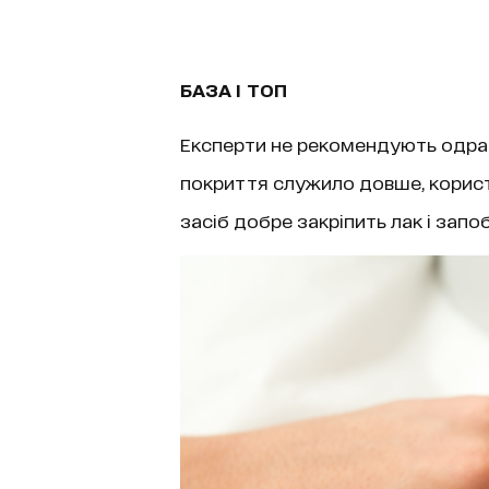
БАЗА І ТОП
Експерти не рекомендують одразу
покриття служило довше, корист
засіб добре закріпить лак і запо