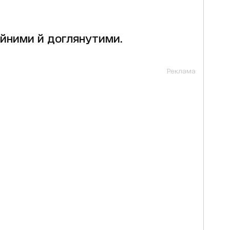
айними й доглянутими.
Реклама