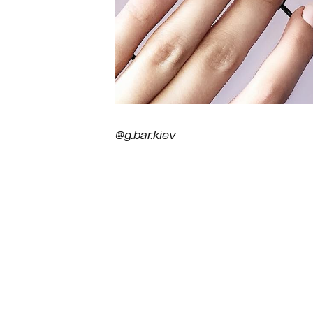
@g.bar.kiev