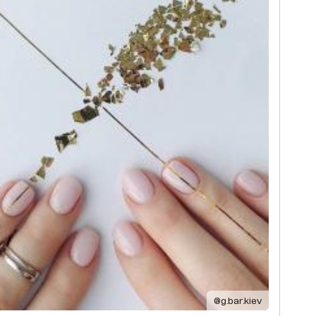
@g.bar.kiev