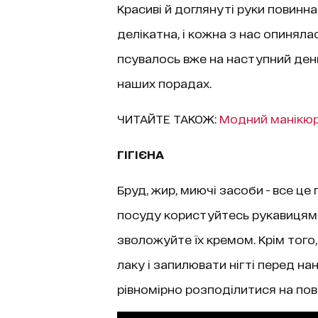
Красиві й доглянуті руки повинна
делікатна, і кожна з нас опиняла
псувалось вже на наступний день
наших порадах.
ЧИТАЙТЕ ТАКОЖ:
Модний манікюр: 
ГІГІЄНА
Бруд, жир, миючі засоби - все це
посуду користуйтесь рукавицями,
зволожуйте їх кремом. Крім тог
лаку і запилювати нігті перед н
рівномірно розподілитися на пове