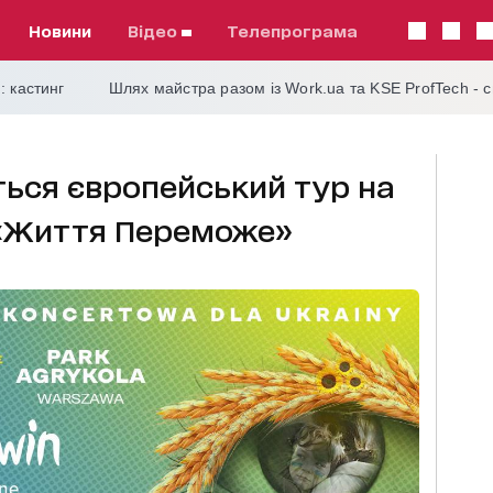
Новини
відео
телепрограма
: кастинг
Шлях майстра разом із Work.ua та KSE ProfTech - 
ться європейський тур на
 «Життя Переможе»