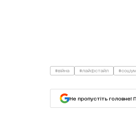
#війна
#лайфстайл
#соціу
Не пропустіть головне! 