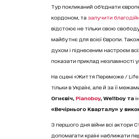
Тур покликаний обʼєднати європей
кордоном, та
залучити благодій
відстоює не тільки свою свободу
майбутнє для всієї Європи. Так
духом і піднесеним настроєм всіх
показати приклад незламності у
На сцені «Життя Переможе / Life 
тільки в Україні, але й за її межам
Огнєвіч,
Pianoboy
, Wellboy та
і
«Вечірнього Кварталу» у викон
З першого дня війни всі актори С
допомагати країні наближати пер