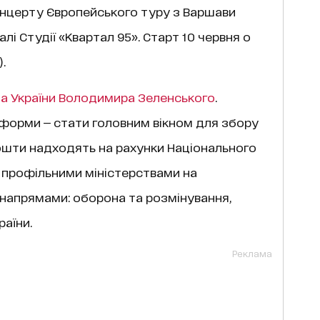
нцерту Європейського туру з Варшави
і Студії «Квартал 95». Старт 10 червня о
).
а України Володимира Зеленського
.
форми — стати головним вікном для збору
Кошти надходять на рахунки Національного
 профільними міністерствами на
 напрямами: оборона та розмінування,
раїни.
Реклама