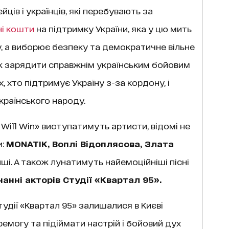
ців і українців, які перебувають за
ні кошти
на підтримку України, яка у цю мить
, а виборює безпеку та демократичне вільне
ож зарядити справжнім українським бойовим
, хто підтримує Україну з-за кордону, і
країнського народу.
Will Win» виступатимуть артисти, відомі не
и:
MONATIK, Воплі Відоплясова, Злата
нші. А також лунатимуть найемоційніші пісні
анні акторів Студії «Квартал 95».
тудії «Квартал 95» залишалися в Києві
емогу та підіймати настрій і бойовий дух