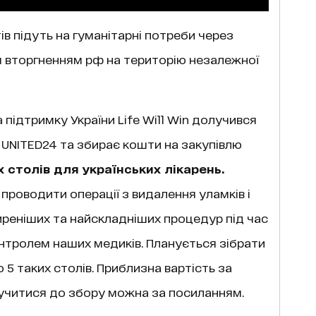
тів підуть на гуманітарні потреби через
им вторгненням рф на територію незалежної
 підтримку України Life Will Win долучився
UNITED24 та збирає кошти на закупівлю
 столів для українських лікарень.
роводити операції з видалення уламків і
ширеніших та найскладніших процедур під час
контролем наших медиків. Планується зібрати
ю 5 таких столів. Приблизна вартість за
лучитися до збору можна за
посиланням.