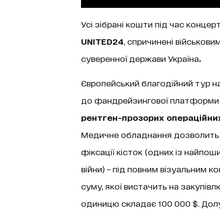
Усі зібрані кошти під час концер
UNITED24
, спричинені військов
суверенної держави Україна
.
Європейський благодійний тур на
до фандрейзингової платформи 
рентген-прозорих операційних
Медичне обладнання дозволить п
фіксації кісток (одних із найпо
війни) – під повним візуальним 
суму, якої вистачить на закупівл
одиницю складає 100 000 $. До