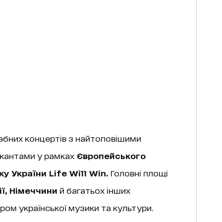
бних концертів з найтоповішими
кантами у рамках
Європейського
у України Life Will Win.
Головні площі
ії, Німеччини
й багатьох інших
ром української музики та культури.