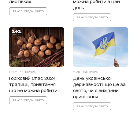
листівках
можна робити в цей
день
#яке сьогодні свято
#яке сьогодні свято
09:31 | 16.08.2024
11:36 | 15.07.2024
Горіховий Спас 2024:
День української
традиції, привітання,
державності: що це за
що не можна робити
свято, чи є вихідний,
привітання
#яке сьогодні свято
#яке сьогодні свято