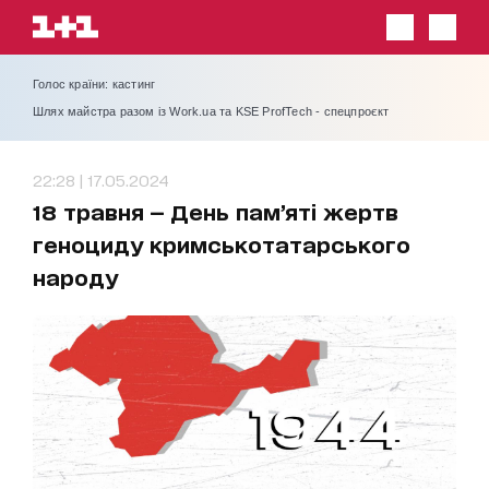
Голос країни: кастинг
Шлях майстра разом із Work.ua та KSE ProfTech - спецпроєкт
22:28 | 17.05.2024
18 травня — День пам’яті жертв
геноциду кримськотатарського
народу