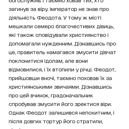
богослужінь і таємно ховав тих, хто
загинув за віру. Імператор не знав про
діяльність Феодота. У тому ж місті
мешкали семеро благочестивих дівиць,
які також сповідували християнство і
допомагали нужденним. Дізнавшись про
це, правитель намагався змусити дівчат
поклонитися ідолам, але вони
відмовилися, і їх втопили у річці. Феодот,
прийшовши вночі, таємно поховав їх за
християнськими звичаями. Дізнавшись
про цей вчинок, градоначальник
спробував змусити його зректися віри.
Однак Феодот залишився непохитним, і
після довгих тортур його стратили,