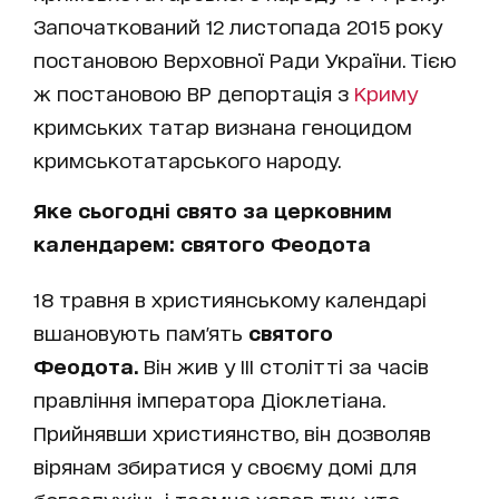
Започаткований 12 листопада 2015 року
постановою Верховної Ради України. Тією
ж постановою ВР депортація з
Криму
кримських татар визнана геноцидом
кримськотатарського народу.
Яке сьогодні свято за церковним
календарем:
святого Феодота
18 травня в християнському календарі
вшановують пам'ять
святого
Феодота.
Він жив у III столітті за часів
правління імператора Діоклетіана.
Прийнявши християнство, він дозволяв
вірянам збиратися у своєму домі для