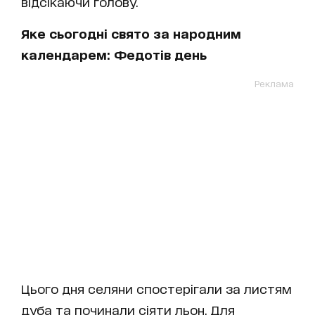
відсікаючи голову.
Яке сьогодні свято за народним
календарем: Федотів день
Реклама
Цього дня селяни спостерігали за листям
дуба та починали сіяти льон. Для