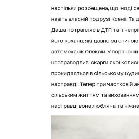
настільки розбещена, що іноді с
навіть власній подрузі Ксенії. Та
Даша потрапляє в ДТП та її неп
його кохана, які давно за спино
автомеханік Олексій. У пораненій 
несправедливі скарги якої колис
прокидається в сільському будин
насправді. Тепер при частковій 
сільським життям та вихованням
насправді вона любляча та ніжн