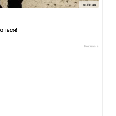
1plus1.ua
ються!
Реклама