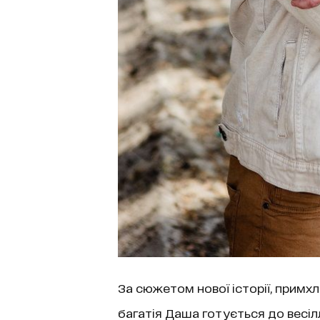
За сюжетом нової історії, примх
багатія Даша готується до весіл