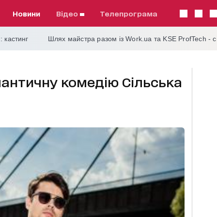
Новини
відео
телепрограма
: кастинг
Шлях майстра разом із Work.ua та KSE ProfTech - 
мантичну комедію Сільська