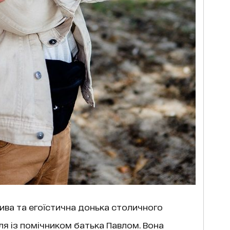
лива та егоїстична донька столичного
ля із помічником батька Павлом. Вона