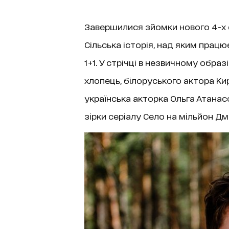
Завершилися зйомки нового 4-х 
Сільська історія, над яким прац
1+1. У стрічці в незвичному обра
хлопець, білоруського актора Ки
українська акторка Ольга Атанасо
зірки серіалу Село на мільйон Д