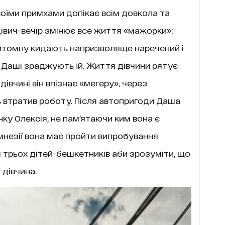
воїми примхами допікає всім довкола та
 дівич-вечір змінює все життя «мажорки»:
ритомну кидають напризволяще наречений і
ю Даші зраджують їй. Життя дівчини рятує
дівчині він впізнає «мегеру», через
ь втратив роботу. Після автопригоди Даша
ку Олексія, не пам’ятаючи ким вона є
амнезії вона має пройти випробування
 трьох дітей-бешкетників аби зрозуміти, що
а дівчина.