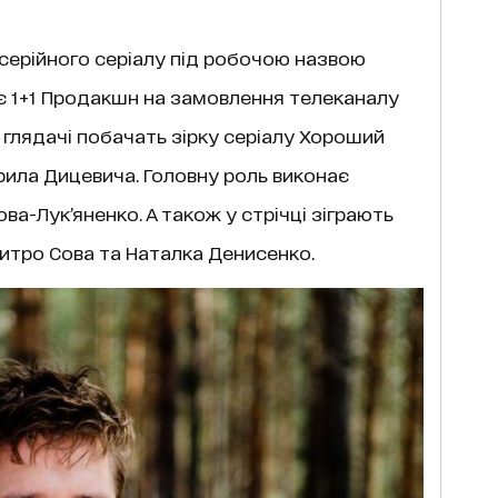
серійного серіалу під робочою назвою
ює 1+1 Продакшн на замовлення телеканалу
зі глядачі побачать зірку серіалу Хороший
рила Дицевича. Головну роль виконає
ва-Лук’яненко. А також у стрічці зіграють
митро Сова та Наталка Денисенко.