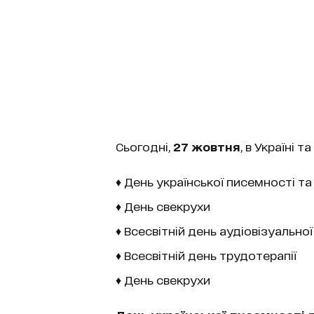
Сьогодні,
27 жовтня
, в Україні т
♦ День української писемності та
♦ День свекрухи
♦ Всесвітній день аудіовізуально
♦ Всесвітній день трудотерапії
♦ День свекрухи