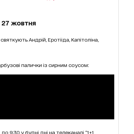
 27 жовтня
святкують Андрій, Еротііда, Капітоліна,
арбузові палички із сирним соусом:
 до 9:30 у будні дні на телеканалі “1+1