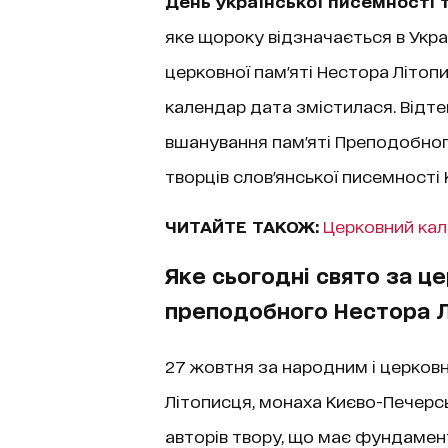
День української писемності 
яке щороку відзначається в Украї
церковної пам'яті Нестора Літоп
календар дата змістилася. Відт
вшанування пам'яті Преподобног
творців слов'янської писемності 
ЧИТАЙТЕ ТАКОЖ:
Церковний кал
Яке сьогодні свято за ц
преподобного Нестора 
27 жовтня за народним і церковн
Літописця, монаха Києво-Печерс
авторів твору, що має фундамент