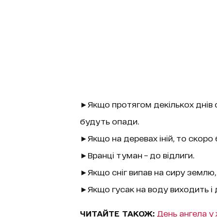
►Якщо протягом декількох днів с
будуть опади.
►Якщо на деревах іній, то скоро
►Вранці туман – до відлиги.
►Якщо сніг випав на сиру землю, 
►Якщо гусак на воду виходить і 
ЧИТАЙТЕ ТАКОЖ:
День ангела у 