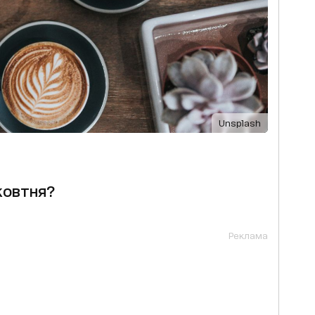
Unsplash
жовтня?
Реклама