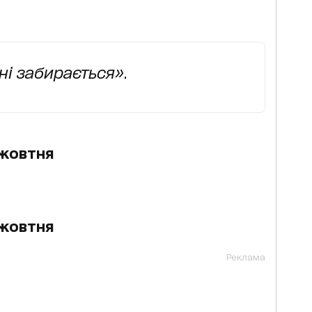
ні забирається»
.
жовтня
 жовтня
Реклама