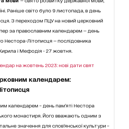
та мови
— свято розвитку державної мови,
ні. Раніше світо було 9 листопада, в день
исця. З переходом ПЦУ на новий церковний
епер за православним календарем — день
о Нестора-Літописця — послідовника
Кирила і Мефодія - 27 жовтня.
ендар на жовтень 2023: нові дати свят
ерковним календарем:
Літописця
им календарем – день пам’яті Нестора
ького монастиря. Його вважають одним з
альне значення для слов’янської культури –