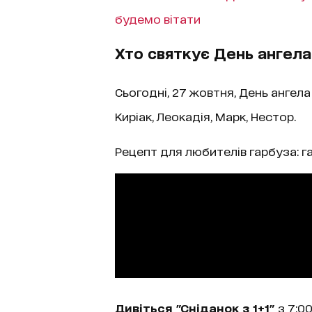
будемо вітати
Хто святкує День ангела
Сьогодні, 27 жовтня, День ангела 
Киріак, Леокадія, Марк, Нестор.
Рецепт для любителів гарбуза: г
Дивіться "Сніданок з 1+1"
з 7:00