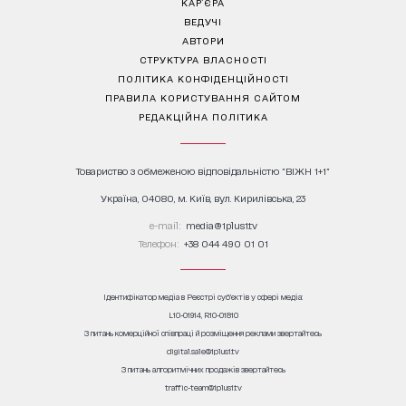
КАР’ЄРА
ВЕДУЧІ
АВТОРИ
СТРУКТУРА ВЛАСНОСТІ
ПОЛІТИКА КОНФІДЕНЦІЙНОСТІ
ПРАВИЛА КОРИСТУВАННЯ САЙТОМ
РЕДАКЦІЙНА ПОЛІТИКА
Товариство з обмеженою відповідальністю "ВІЖН 1+1"
Україна, 04080, м. Київ, вул. Кирилівська, 23
е-mail:
media@1plus1.tv
Телефон:
+38 044 490 01 01
Ідентифікатор медіа в Реєстрі суб’єктів у сфері медіа:
L10-01914, R10-01810
З питань комерційної співпраці й розміщення реклами звертайтесь
digital.sale@1plus1.tv
З питань алгоритмічних продажів звертайтесь
traffic-team@1plus1.tv