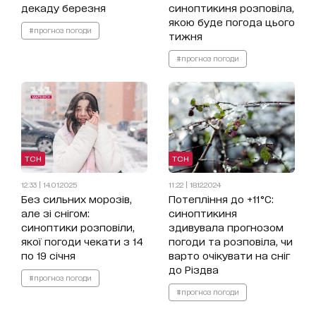
декаду березня
синоптикиня розповіла,
якою буде погода цього
#прогноз погоди
тижня
#прогноз погоди
ТСН
ТСН
12:33 | 14.01.2025
11:22 | 18.12.2024
Без сильних морозів,
Потепління до +11°C:
але зі снігом:
синоптикиня
синоптики розповіли,
здивувала прогнозом
якої погоди чекати з 14
погоди та розповіла, чи
по 19 січня
варто очікувати на сніг
до Різдва
#прогноз погоди
#прогноз погоди