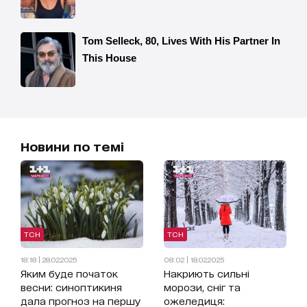
Новини по темі
ТСН
ТСН
18:18 | 28.02.2025
08:02 | 18.02.2025
Яким буде початок
Накриють сильні
весни: синоптикиня
морози, сніг та
дала прогноз на першу
ожеледиця: