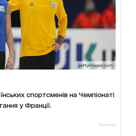
gettyimages.com
нських спортсменів на Чемпіонаті
тання у Франції.
Реклама