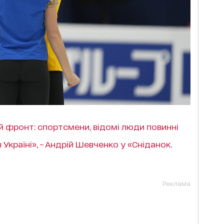
й фронт: спортсмени, відомі люди повинні
 Україні», – Андрій Шевченко у «Сніданок.
Реклама