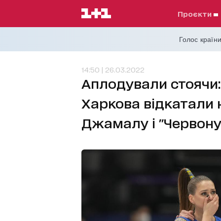
проєкти
Голос країни
14:50 | 26.03.2022
Аплодували стоячи: 
Харкова відкатали н
Джамалу і "Червону