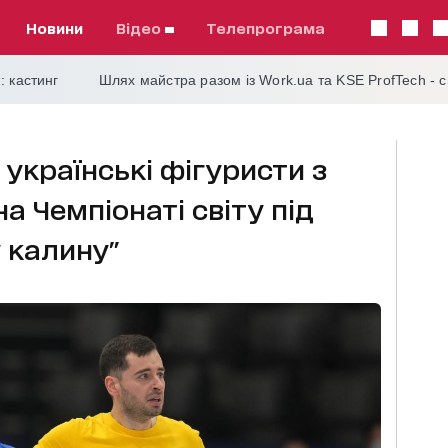
Новини
відео
телепрограма
: кастинг
Шлях майстра разом із Work.ua та KSE ProfTech - 
українські фігуристи з
а Чемпіонаті світу під
 калину"