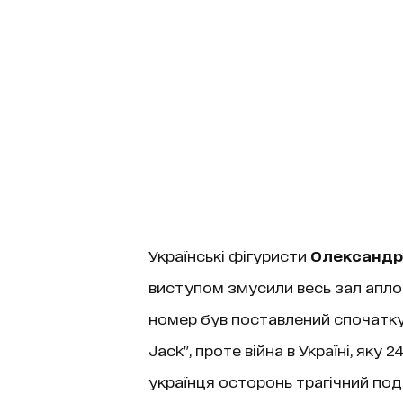
Українські фігуристи
Олександра
виступом змусили весь зал аплод
номер був поставлений спочатку п
Jack", проте війна в Україні, як
українця осторонь трагічний поді