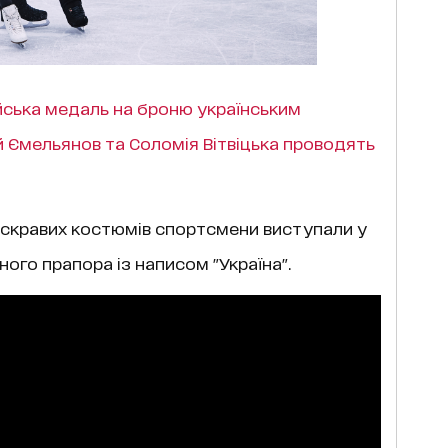
йська медаль на броню українським
й Ємельянов та Соломія Вітвіцька проводять
 яскравих костюмів спортсмени виступали у
ого прапора із написом "Україна".