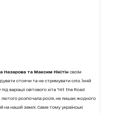
 Назарова та Максим Нікітін
своїм
увати стоячи та не стримувати сліз. Їхній
ід варіації світового хіта "Hit the Road
у 24 лютого розпочала росія, не лишає жодного
й на нашій землі. Саме тому українські