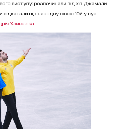
вого виступу: розпочинали під хіт Джамали
и відкатали під народну пісню "Ой у лузі
дрія Хливнюка
.