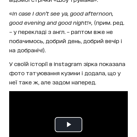
«
In case I
don’t see ya, good afternoon,
good evening and good night!
»
,
(прим. ред.
– у перекладі з англ. – раптом вже не
побачимось, добрий день, добрий вечір і
на добраніч!).
У своїй історії в Instagram зірка показала
фото татуювання кузини і додала, що у
неї таке ж, але задом наперед.