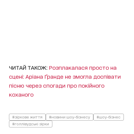
ЧИТАЙ ТАКОЖ:
Розплакалася просто на
сцені: Аріана Ґранде не змогла доспівати
пісню через спогади про покійного
коханого
#зіркове життя
#новини шоу-бізнесу
#шоу-бізнес
#голлівудські зірки