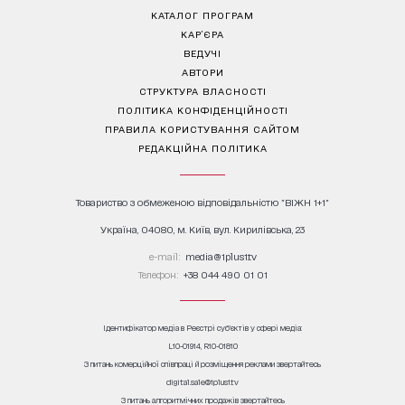
КАТАЛОГ ПРОГРАМ
КАР’ЄРА
ВЕДУЧІ
АВТОРИ
СТРУКТУРА ВЛАСНОСТІ
ПОЛІТИКА КОНФІДЕНЦІЙНОСТІ
ПРАВИЛА КОРИСТУВАННЯ САЙТОМ
РЕДАКЦІЙНА ПОЛІТИКА
Товариство з обмеженою відповідальністю "ВІЖН 1+1"
Україна, 04080, м. Київ, вул. Кирилівська, 23
е-mail:
media@1plus1.tv
Телефон:
+38 044 490 01 01
Ідентифікатор медіа в Реєстрі суб’єктів у сфері медіа:
L10-01914, R10-01810
З питань комерційної співпраці й розміщення реклами звертайтесь
digital.sale@1plus1.tv
З питань алгоритмічних продажів звертайтесь