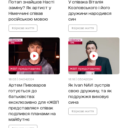
Потап знайшов Насті
У співака Віталія
заміну? Як артист у
Козловського і його
Німеччині співав
дружини народився
російською мовою
син
#зіркове життя
#зіркове життя
ЖВЛ представляє
ЖВЛ представляє
18:03 | 04.04.2024
16:16 | 03.04.2024
Артем Пивоваров
Як Ivan NAVI зустрів
готується до
свою дружину, та як
батьківства:
подружжя виховує
ексклюзивно для «ЖВЛ
сина
представляє» співак
#зіркове життя
поділився планами на
майбутнє