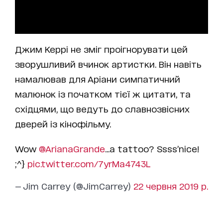
Джим Керрі не зміг проігнорувати цей
зворушливий вчинок артистки. Він навіть
намалював для Аріани симпатичний
малюнок із початком тієї ж цитати, та
східцями, що ведуть до славнозвісних
дверей із кінофільму.
Wow
@ArianaGrande
...a tattoo? Ssss’nice!
;^}
pic.twitter.com/7yrMa4743L
— Jim Carrey (@JimCarrey)
22 червня 2019 р.