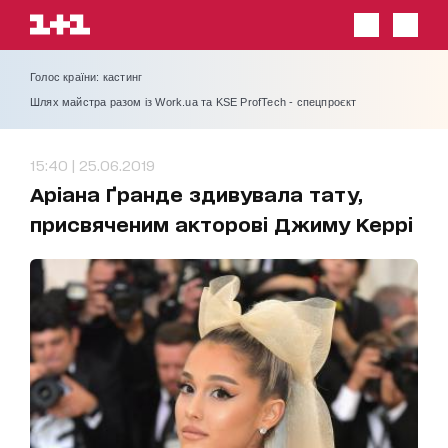
Голос країни: кастинг
Шлях майстра разом із Work.ua та KSE ProfTech - спецпроєкт
15:40 | 25.06.2019
Аріана Ґранде здивувала тату,
присвяченим акторові Джиму Керрі