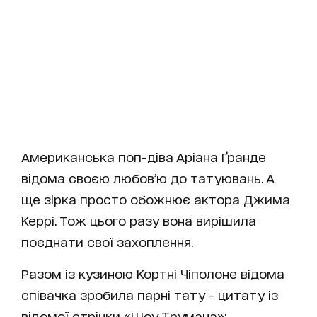
Американська поп-діва Аріана Ґранде
відома своєю любов’ю до татуювань. А
ще зірка просто обожнює актора Джима
Керрі. Тож цього разу вона вирішила
поєднати свої захоплення.
Разом із кузиною Кортні Чіполоне відома
співачка зробила парні тату – цитату із
відомої стрічки «Шоу Трумана»: