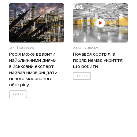
13:42 | 13.02.2026
20:31 | 17.06.2025
Росія може вдарити
Почався обстріл, а
найближчими днями:
поряд немає укриття:
військовий експерт
що робити
назвав ймовірні дати
#війна
нового масованого
обстрілу
#війна