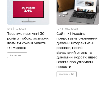
18:13 | 11.04.2025
10:46 | 06.04.2025
Творимо наступні 30
Сайт 1+1 Україна
років з тобою: розкажи,
представив оновлений
яким ти хочеш бачити
дизайн: інтерактивні
1+1 Україна
розваги, новий
візуальний стиль та
#новини 1+1
динамічні короткі відео
Shorts про улюблені
проєкти
#новини 1+1