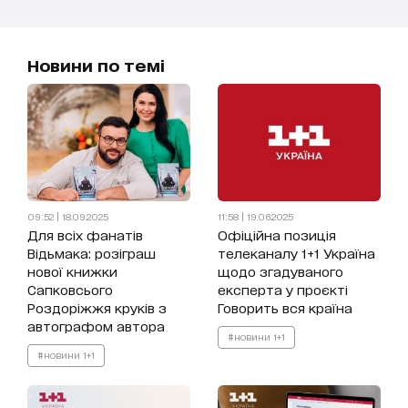
Новини по темі
09:52 | 18.09.2025
11:58 | 19.06.2025
Для всіх фанатів
Офіційна позиція
Відьмака: розіграш
телеканалу 1+1 Україна
нової книжки
щодо згадуваного
Сапковсього
експерта у проєкті
Роздоріжжя круків з
Говорить вся країна
автографом автора
#новини 1+1
#новини 1+1