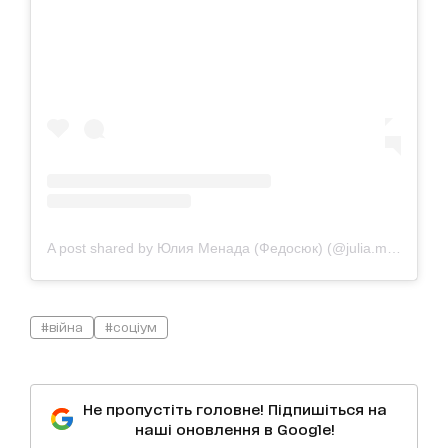
A post shared by Юлия Менада (Федосюк) (@julia.menada)
#війна
#соціум
Не пропустіть головне! Підпишіться на
наші оновлення в Google!