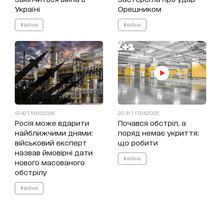
Україні
Орешником
#війна
#війна
13:42 | 13.02.2026
20:31 | 17.06.2025
Росія може вдарити
Почався обстріл, а
найближчими днями:
поряд немає укриття:
військовий експерт
що робити
назвав ймовірні дати
#війна
нового масованого
обстрілу
#війна