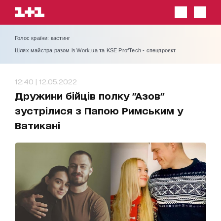
Голос країни: кастинг
Шлях майстра разом із Work.ua та KSE ProfTech - спецпроєкт
12:40 | 12.05.2022
Дружини бійців полку "Азов"
зустрілися з Папою Римським у
Ватикані