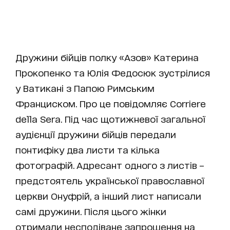
Дружини бійців полку «Азов» Катерина
Прокопенко та Юлія Федосюк зустрілися
у Ватикані з Папою Римським
Франциском. Про це повідомляє Corriere
della Sera. Під час щотижневої загальної
аудієнції дружини бійців передали
понтифіку два листи та кілька
фотографій. Адресант одного з листів –
предстоятель української православної
церкви Онуфрій, а інший лист написали
самі дружини. Після цього жінки
отримали несподіване запрошення на