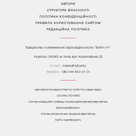
АВТОРИ
СТРУКТУРА ВЛАСНОСТІ
ПОЛІТИКА КОНФІДЕНЦІЙНОСТІ
ПРАВИЛА КОРИСТУВАННЯ САЙТОМ
РЕДАКЦІЙНА ПОЛІТИКА
Товариство з обмеженою відповідальністю "ВІЖН 1+1"
Україна, 04080, м. Київ, вул. Кирилівська, 23
е-mail:
media@1plus1.tv
Телефон:
+38 044 490 01 01
Ідентифікатор медіа в Реєстрі суб’єктів у сфері медіа:
L10-01914, R10-01810
З питань комерційної співпраці й розміщення реклами звертайтесь
digital.sale@1plus1.tv
З питань алгоритмічних продажів звертайтесь
traffic-team@1plus1.tv