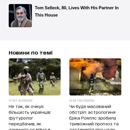
Новини по темі
17:16 | 12.06.2026
21:52 | 30.05.2026
Не так, як очікує
Чи буде масований
більшість українців:
обстріл: астрологиня
футуролог
Еріка Рояллс зробила
передбачив, як
тривожний прогноз та
закінчиться війна в
застерегла про удар