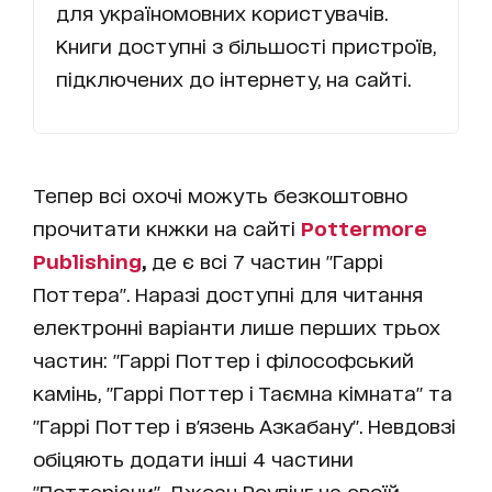
для україномовних користувачів.
Книги доступні з більшості пристроїв,
підключених до інтернету, на сайті.
Тепер всі охочі можуть безкоштовно
прочитати кнжки на сайті
Pottermore
Publishing
,
де є всі 7 частин "Гаррі
Поттера". Наразі доступні для читання
електронні варіанти лише перших трьох
частин: "Гаррі Поттер і філософський
камінь, "Гаррі Поттер і Таємна кімната" та
"Гаррі Поттер і в'язень Азкабану". Невдовзі
обіцяють додати інші 4 частини
"Поттеріани". Джоан Роулінг на своїй