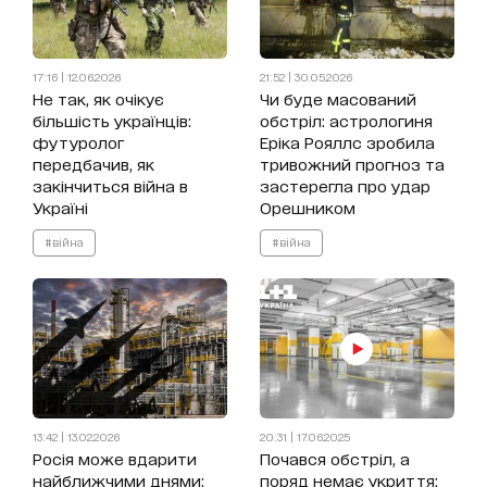
17:16 | 12.06.2026
21:52 | 30.05.2026
Не так, як очікує
Чи буде масований
більшість українців:
обстріл: астрологиня
футуролог
Еріка Рояллс зробила
передбачив, як
тривожний прогноз та
закінчиться війна в
застерегла про удар
Україні
Орешником
#війна
#війна
13:42 | 13.02.2026
20:31 | 17.06.2025
Росія може вдарити
Почався обстріл, а
найближчими днями:
поряд немає укриття: