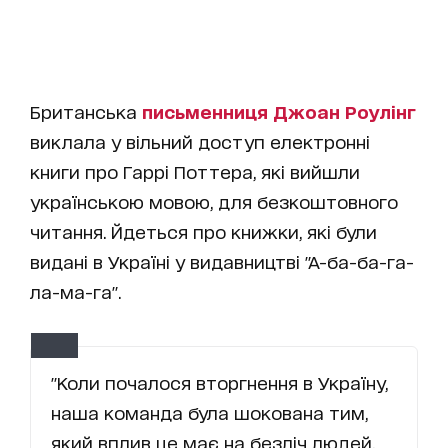
Британська
письменниця Джоан Роулінг
виклала у вільний доступ електронні
книги про Гаррі Поттера, які вийшли
українською мовою, для безкоштовного
читання. Йдеться про книжки, які були
видані в Україні у видавництві "А-ба-ба-га-
ла-ма-га".
"Коли почалося вторгнення в Україну,
наша команда була шокована тим,
який вплив це має на безліч людей.