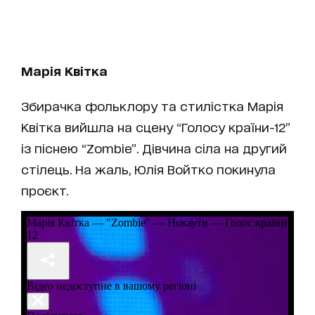
Марія Квітка
Збирачка фольклору та стилістка Марія
Квітка вийшла на сцену “Голосу країни-12”
із піснею “Zombie”. Дівчина сіла на другий
стілець. На жаль, Юлія Войтко покинула
проєкт.