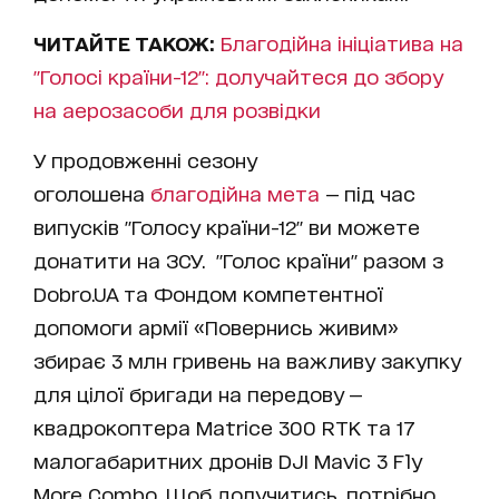
ЧИТАЙТЕ ТАКОЖ:
Благодійна ініціатива на
"Голосі країни-12": долучайтеся до збору
на аерозасоби для розвідки
У продовженні сезону
оголошена
благодійна мета
— під час
випусків "Голосу країни-12" ви можете
донатити на ЗСУ. "Голос країни" разом з
Dobro.UA та Фондом компетентної
допомоги армії «Повернись живим»
збирає 3 млн гривень на важливу закупку
для цілої бригади на передову —
квадрокоптера Matrice 300 RTK та 17
малогабаритних дронів DJI Mavic 3 Fly
More Combo. Щоб долучитись, потрібно