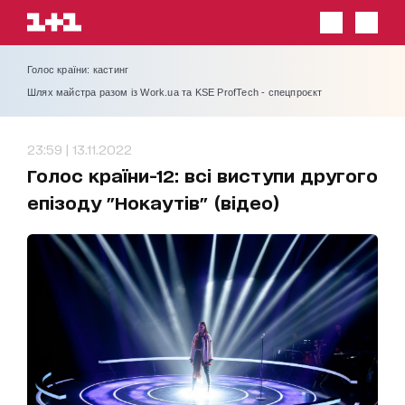
Голос країни: кастинг
Шлях майстра разом із Work.ua та KSE ProfTech - спецпроєкт
23:59 | 13.11.2022
Голос країни-12: всі виступи другого
епізоду "Нокаутів" (відео)