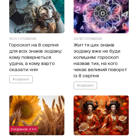
16:01 | 07.08.2026
09:52 | 07.08.2026
Гороскоп на 8 серпня
Життя цих знаків
для всіх знаків зодіаку:
зодіаку вже не буде
кому повернеться
колишнім: гороскоп
удача, а кому варто
назвав тих, на кого
сказати «ні»
чекає великий поворот
із 8 серпня
#гороскоп
#гороскоп
Сніданок з 1+1