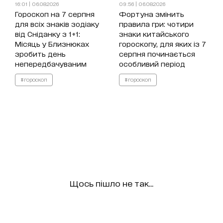
16:01 | 06.08.2026
09:56 | 06.08.2026
Гороскоп на 7 серпня
Фортуна змінить
для всіх знаків зодіаку
правила гри: чотири
від Сніданку з 1+1:
знаки китайського
Місяць у Близнюках
гороскопу, для яких із 7
зробить день
серпня починається
непередбачуваним
особливий період
#гороскоп
#гороскоп
Щось пішло не так...