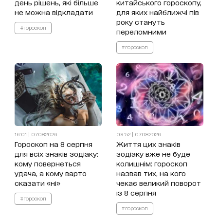
день рішень, які більше
китайського гороскопу,
не можна відкладати
для яких найближчі пів
року стануть
#гороскоп
переломними
#гороскоп
16:01 | 07.08.2026
09:52 | 07.08.2026
Гороскоп на 8 серпня
Життя цих знаків
для всіх знаків зодіаку:
зодіаку вже не буде
кому повернеться
колишнім: гороскоп
удача, а кому варто
назвав тих, на кого
сказати «ні»
чекає великий поворот
із 8 серпня
#гороскоп
#гороскоп