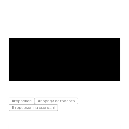
#гороскоп
#поради астролога
# гороскоп на сьогодні