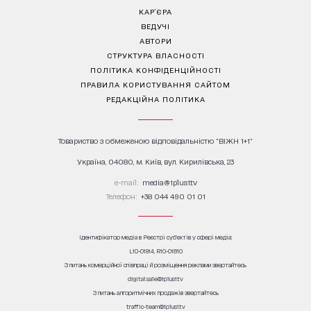
КАР’ЄРА
ВЕДУЧІ
АВТОРИ
СТРУКТУРА ВЛАСНОСТІ
ПОЛІТИКА КОНФІДЕНЦІЙНОСТІ
ПРАВИЛА КОРИСТУВАННЯ САЙТОМ
РЕДАКЦІЙНА ПОЛІТИКА
Товариство з обмеженою відповідальністю "ВІЖН 1+1"
Україна, 04080, м. Київ, вул. Кирилівська, 23
е-mail:
media@1plus1.tv
Телефон:
+38 044 490 01 01
Ідентифікатор медіа в Реєстрі суб’єктів у сфері медіа:
L10-01914, R10-01810
З питань комерційної співпраці й розміщення реклами звертайтесь
digital.sale@1plus1.tv
З питань алгоритмічних продажів звертайтесь
traffic-team@1plus1.tv