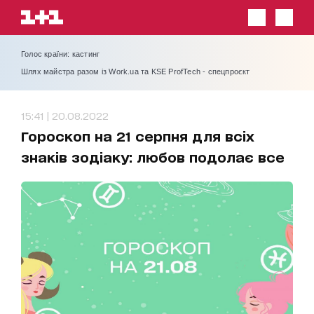
Голос країни: кастинг
Шлях майстра разом із Work.ua та KSE ProfTech - спецпроєкт
15:41 | 20.08.2022
Гороскоп на 21 серпня для всіх
знаків зодіаку: любов подолає все