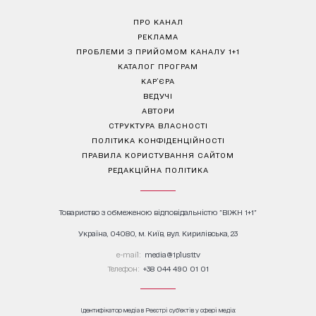
ПРО КАНАЛ
РЕКЛАМА
ПРОБЛЕМИ З ПРИЙОМОМ КАНАЛУ 1+1
КАТАЛОГ ПРОГРАМ
КАР’ЄРА
ВЕДУЧІ
АВТОРИ
СТРУКТУРА ВЛАСНОСТІ
ПОЛІТИКА КОНФІДЕНЦІЙНОСТІ
ПРАВИЛА КОРИСТУВАННЯ САЙТОМ
РЕДАКЦІЙНА ПОЛІТИКА
Товариство з обмеженою відповідальністю "ВІЖН 1+1"
Україна, 04080, м. Київ, вул. Кирилівська, 23
е-mail:
media@1plus1.tv
Телефон:
+38 044 490 01 01
Ідентифікатор медіа в Реєстрі суб’єктів у сфері медіа: