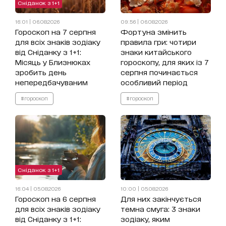
Сніданок з 1+1
16:01 | 06.08.2026
09:56 | 06.08.2026
Гороскоп на 7 серпня
Фортуна змінить
для всіх знаків зодіаку
правила гри: чотири
від Сніданку з 1+1:
знаки китайського
Місяць у Близнюках
гороскопу, для яких із 7
зробить день
серпня починається
непередбачуваним
особливий період
#гороскоп
#гороскоп
Сніданок з 1+1
16:04 | 05.08.2026
10:00 | 05.08.2026
Гороскоп на 6 серпня
Для них закінчується
для всіх знаків зодіаку
темна смуга: 3 знаки
від Сніданку з 1+1:
зодіаку, яким