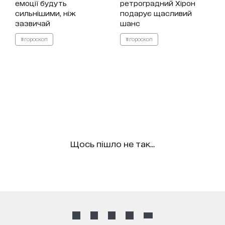
емоції будуть
ретроградний Хірон
сильнішими, ніж
подарує щасливий
зазвичай
шанс
#гороскоп
#гороскоп
Щось пішло не так...