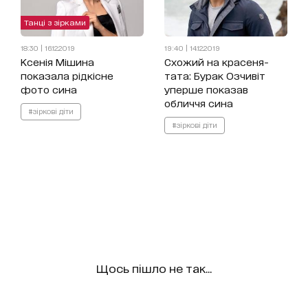
Танці з зірками
18:30 | 16.12.2019
19:40 | 14.12.2019
Ксенія Мішина
Схожий на красеня-
показала рідкісне
тата: Бурак Озчивіт
фото сина
уперше показав
обличчя сина
#зіркові діти
#зіркові діти
Щось пішло не так...