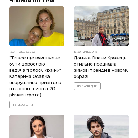
Новини по темі
13:24 | 28.09.2022
12:35 | 24.12.2019
"Ти все ще вчиш мене
Донька Олени Кравець
бути дорослою":
стильно поєднала
ведуча "Голосу країни"
зимові тренди в новому
Катерина Осадча
образі
зворушливо привітала
#зіркові діти
старшого сина з 20-
річчям (фото)
#зіркові діти