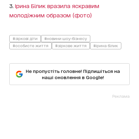
3.
Ірина Білик вразила яскравим
молодіжним образом (фото)
#зіркові діти
#новини шоу-бізнесу
#особисте життя
#зіркове життя
#ірина білик
Не пропустіть головне! Підпишіться на
наші оновлення в Google!
Реклама