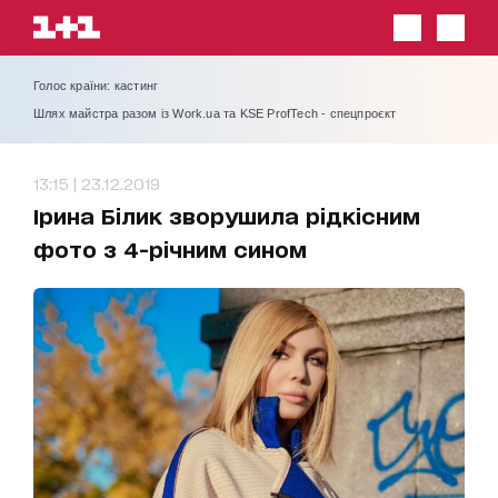
Голос країни: кастинг
Шлях майстра разом із Work.ua та KSE ProfTech - спецпроєкт
13:15 | 23.12.2019
Ірина Білик зворушила рідкісним
фото з 4-річним сином