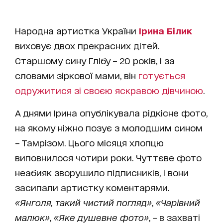
Народна артистка України
Ірина Білик
виховує двох прекрасних дітей.
Старшому сину Глібу – 20 років, і за
словами зіркової мами, він
готується
одружитися зі своєю яскравою дівчиною
.
А днями Ірина опублікувала рідкісне фото,
на якому ніжно позує з молодшим сином
– Тамрізом. Цього місяця хлопцю
виповнилося чотири роки. Чуттєве фото
неабияк зворушило підписників, і вони
засипали артистку коментарями.
«Янголя, такий чистий погляд»
,
«Чарівний
малюк»
,
«Яке душевне фото»
, – в захваті