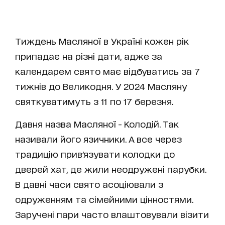
Тиждень Масляної в Україні кожен рік
припадає на різні дати, адже за
календарем свято має відбуватись за 7
тижнів до Великодня. У 2024 Масляну
святкуватимуть з 11 по 17 березня.
Давня назва Масляної - Колодій. Так
називали його язичники. А все через
традицію привʼязувати колодки до
дверей хат, де жили неодружені парубки.
В давні часи свято асоціювали з
одруженням та сімейними цінностями.
Заручені пари часто влаштовували візити