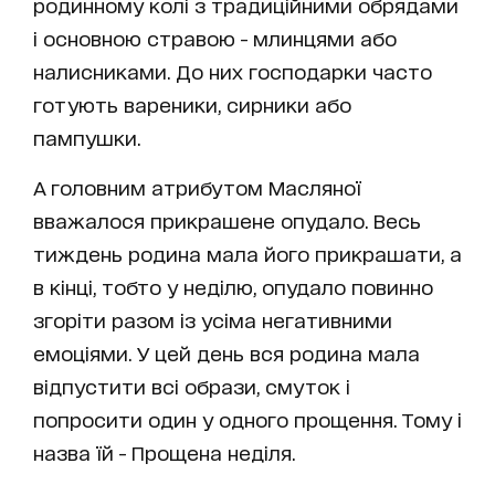
родинному колі з традиційними обрядами
і основною стравою - млинцями або
налисниками. До них господарки часто
готують вареники, сирники або
пампушки.
А головним атрибутом Масляної
вважалося прикрашене опудало. Весь
тиждень родина мала його прикрашати, а
в кінці, тобто у неділю, опудало повинно
згоріти разом із усіма негативними
емоціями. У цей день вся родина мала
відпустити всі образи, смуток і
попросити один у одного прощення. Тому і
назва їй - Прощена неділя.