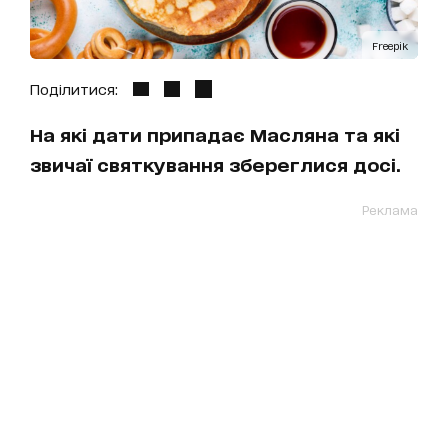
Freepik
Поділитися:
На які дати припадає Масляна та які
звичаї святкування збереглися досі.
Реклама