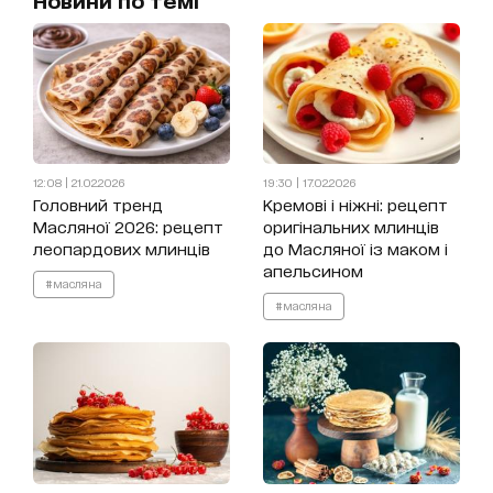
12:08 | 21.02.2026
19:30 | 17.02.2026
Головний тренд
Кремові і ніжні: рецепт
Масляної 2026: рецепт
оригінальних млинців
леопардових млинців
до Масляної із маком і
апельсином
#масляна
#масляна