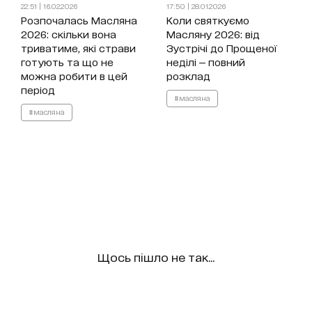
22:51 | 16.02.2026
17:50 | 28.01.2026
Розпочалась Масляна
Коли святкуємо
2026: скільки вона
Масляну 2026: від
триватиме, які страви
Зустрічі до Прощеної
готують та що не
неділі — повний
можна робити в цей
розклад
період
#масляна
#масляна
Щось пішло не так...