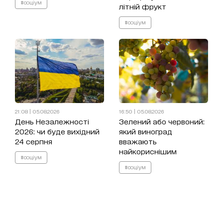
#соціум
літній фрукт
#соціум
21:08 | 05.08.2026
16:50 | 05.08.2026
День Незалежності
Зелений або червоний:
2026: чи буде вихідний
який виноград
24 серпня
вважають
найкориснішим
#соціум
#соціум