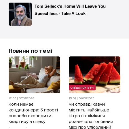
Новини по темі
Сніданок з 1+1
17:03 | 07.08.2026
15:01 | 06.08.2026
Коли немає
Чи справді кавун
кондиціонера: 3 прості
містить найбільше
способи охолодити
нітратів: хімікиня
квартиру в спеку
розвінчала головний
міф про улюблений