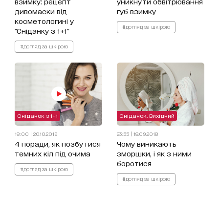
взимку: рецепт
уникнути обвітрювання
дивомаски від
губ взимку
косметологині у
#догляд за шкірою
"Сніданку з 1+1"
#догляд за шкірою
Сніданок з 1+1
Сніданок. Вихідний
18:00 | 20.10.2019
23:55 | 18.09.2018
4 поради, як позбутися
Чому виникають
темних кіл під очима
зморшки, і як з ними
боротися
#догляд за шкірою
#догляд за шкірою