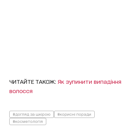
ЧИТАЙТЕ ТАКОЖ:
Як зупинити випадіння
волосся
#догляд за шкірою
#корисні поради
#косметологія