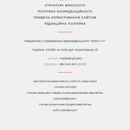
СТРУКТУРА ВЛАСНОСТІ
ПОЛІТИКА КОНФІДЕНЦІЙНОСТІ
ПРАВИЛА КОРИСТУВАННЯ САЙТОМ
РЕДАКЦІЙНА ПОЛІТИКА
Товариство з обмеженою відповідальністю "ВІЖН 1+1"
Україна, 04080, м. Київ, вул. Кирилівська, 23
е-mail:
media@1plus1.tv
Телефон:
+38 044 490 01 01
Ідентифікатор медіа в Реєстрі суб’єктів у сфері медіа:
L10-01914, R10-01810
З питань комерційної співпраці й розміщення реклами звертайтесь
digital.sale@1plus1.tv
З питань алгоритмічних продажів звертайтесь
traffic-team@1plus1.tv