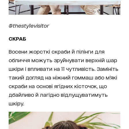
@thestylevisitor
СКРАБ
Восени жорсткі скраби й пілінги для
обличчя можуть зруйнувати верхній шар
шкіри і впливати на її чутливість. Замініть
такий догляд на ніжний гоммаш або м’які
скраби на основі ягідних кісточок, що
дбайливо й лагідно відлущуватимуть
шкіру.