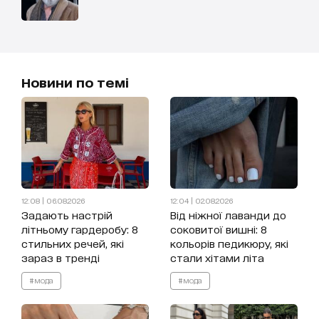
Новини по темі
12:08 | 06.08.2026
12:04 | 02.08.2026
Задають настрій
Від ніжної лаванди до
літньому гардеробу: 8
соковитої вишні: 8
стильних речей, які
кольорів педикюру, які
зараз в тренді
стали хітами літа
#мода
#мода