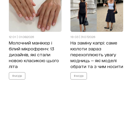
12:01 | 01.08.2026
19:03 | 31.07.2026
Молочний манікюр і
На заміну капрі: саме
білий мікрофренч: 13
кюлоти зараз
дизайнів, які стали
перехоплюють увагу
новою класикою цього
модниць — які моделі
літа
обрати та з чим носити
#мода
#мода