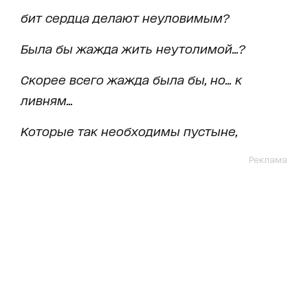
бит сердца делают неуловимым?
Была бы жажда жить неутолимой...?
Скорее всего жажда была бы, но... к
ливням...
Которые так необходимы пустыне,
Реклама