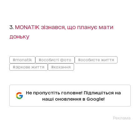
3.
MONATIK зізнався, що планує мати
доньку
#monatik
#особисті фото
#особисте життя
#зіркове життя
#кохання
Не пропустіть головне! Підпишіться на
наші оновлення в Google!
Реклама