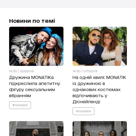
Новини по темі
16:30 | 02.12.2019
14:50 | 07.11.2019
Дружина MONATIKa
На одній хвилі: MONATIK
підкреслила апетитну
із дружиною в
фігуру сексуальним
однакових костюмах
вбранням
відпочивають у
Діснейленді
#monatik
#monatik