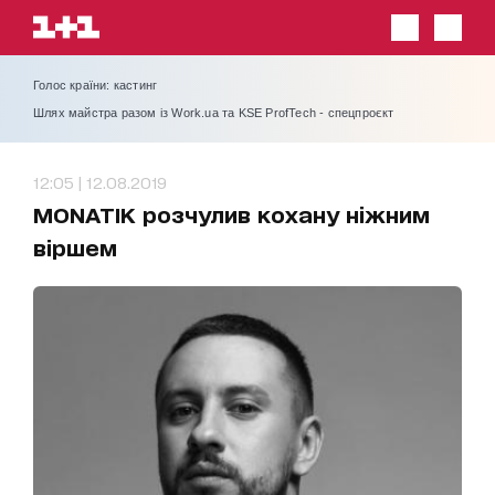
Голос країни: кастинг
Шлях майстра разом із Work.ua та KSE ProfTech - спецпроєкт
12:05 | 12.08.2019
MONATIK розчулив кохану ніжним
віршем