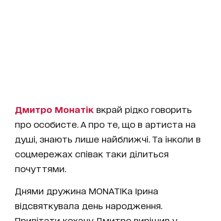
Дмитро Монатік
вкрай рідко говорить
про особисте. А про те, що в артиста на
душі, знають лише найближчі. Та інколи в
соцмережах співак таки ділиться
почуттями.
Днями дружина MONATIKа Ірина
відсвяткувала день народження.
Привітати кохану Дмитро вирішив у