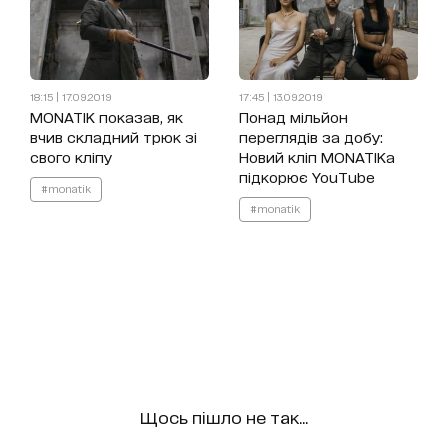
18:15 | 17.09.2019
17:45 | 13.09.2019
MONATIK показав, як
Понад мільйон
вчив складний трюк зі
переглядів за добу:
свого кліпу
Новий кліп MONATIKa
підкорює YouTube
#monatik
#monatik
Щось пішло не так...