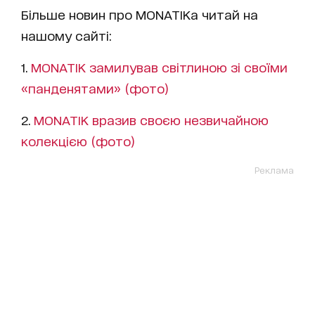
Більше новин про MONATIKа читай на
нашому сайті:
1.
MONATIK замилував світлиною зі своїми
«панденятами» (фото)
2.
MONATIK вразив своєю незвичайною
колекцією (фото)
Реклама