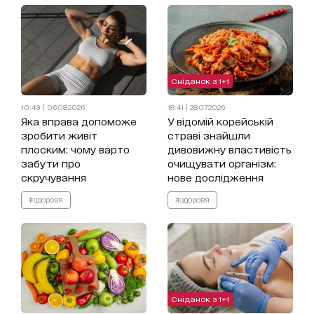
Сніданок з 1+1
10:49 | 06.08.2026
18:41 | 28.07.2026
Яка вправа допоможе
У відомій корейській
зробити живіт
страві знайшли
плоским: чому варто
дивовижну властивість
забути про
очищувати організм:
скручування
нове дослідження
#здоров'я
#здоров'я
Сніданок з 1+1