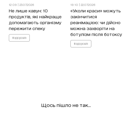
12:09 | 23.07.2026
19:10 | 22.07.2026
Не лише кавун: 10
«Уколи краси» можуть
продуктів, які найкраще
закінчитися
допомагають організму
реанімацією: чи дійсно
пережити спеку
можна захворіти на
ботулізм після ботоксу
#здоров'я
#здоров'я
Щось пішло не так...